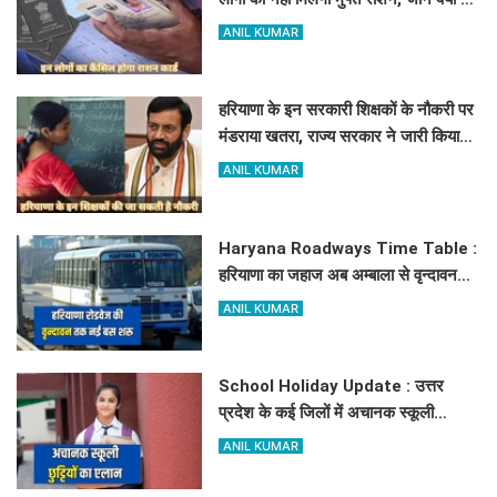
कारण
ANIL KUMAR
हरियाणा के इन सरकारी शिक्षकों के नौकरी पर
मंडराया खतरा, राज्य सरकार ने जारी किया
बड़ा अलर्ट
ANIL KUMAR
Haryana Roadways Time Table :
हरियाणा का जहाज अब अम्बाला से वृन्दावन
दौड़ेगा, मथुरा वालों को भी मिलेगा लाभ, देखें
ANIL KUMAR
किराये के साथ पूरा टाइम टेबल
School Holiday Update : उत्तर
प्रदेश के कई जिलों में अचानक स्कूली
छुट्टियों का एलान, यहाँ देखें जिलेवाइज
ANIL KUMAR
सटीक जानकारी