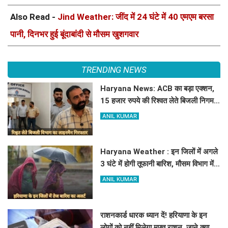
Also Read -
Jind Weather: जींद में 24 घंटे में 40 एमएम बरसा
पानी, दिनभर हुई बूंदाबांदी से मौसम खुशगवार
TRENDING NEWS
Haryana News: ACB का बड़ा एक्शन,
15 हजार रुपये की रिश्वत लेते बिजली निगम
का ALM गिरफ्तार
ANIL KUMAR
Haryana Weather : इन जिलों में अगले
3 घंटे में होगी तूफानी बारिश, मौसम विभाग में
जारी किया रेड अलर्ट
ANIL KUMAR
राशनकार्ड धारक ध्यान दें! हरियाणा के इन
लोगों को नहीं मिलेगा मुफ्त राशन, जाने क्या है