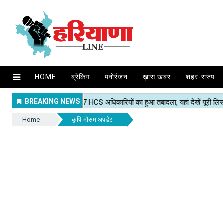
HOME
ब्रेकिंग
मनोरंजन
ख़ास खबर
शहर-राज्य
Home
कृषि-मौसम अपडेट