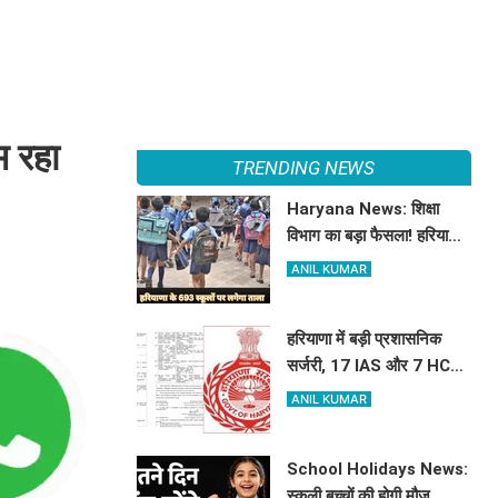
म रहा
TRENDING NEWS
Haryana News: शिक्षा
विभाग का बड़ा फैसला! हरियाणा
में बंद होंगे 693 स्कूल, जाने क्या
ANIL KUMAR
है कारण
हरियाणा में बड़ी प्रशासनिक
सर्जरी, 17 IAS और 7 HCS
अधिकारियों का हुआ तबादला,
ANIL KUMAR
यहां देखें पूरी लिस्ट
School Holidays News:
स्कूली बच्चों की होगी मौज,