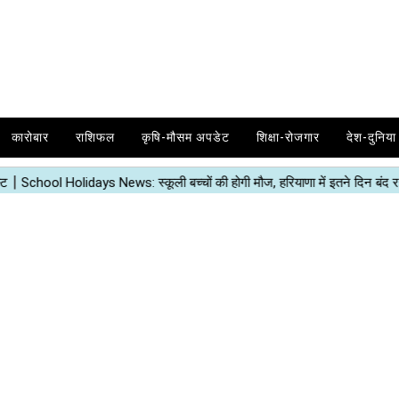
कारोबार
राशिफल
कृषि-मौसम अपडेट
शिक्षा-रोजगार
देश-दुनिया