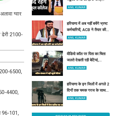
हरियाणा में इतने दिन बंद रहेंगे
ANIL KUMAR
स्कूल कॉलेज
 अलावा ग्वार
हरियाणा में अब नहीं बचेंगे भ्रष्ट
कर्मचारियों, ACB ने तैयार की
ौ ढेरी 2100-
रिपोर्ट, इस विभाग में मिली सबसे
ANIL KUMAR
अधिक शिकायत
वीडियो कॉल पर पिता का चिता
जलते देखती रही बेटियां,
₹5100 भेजकर बोलीं- अस्थियां
ANIL KUMAR
ं 6200-6500,
भी बहा देना
हरियाणा के इन जिलों में अगले 2
दिनों तक चमक गरज के साथ
350-4400,
होगी बारिश, पढ़े IMD का
ANIL KUMAR
Alert
त 96-101,