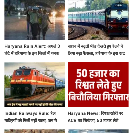
Haryana Rain Alert: अगले 3
सावन में बढ़ती भीड़ देखते हुए रेलवे ने
घंटे में हरियाणा के इन जिलों में चमक
लिया बड़ा फैसला, हरियाणा के इस रूट
गरज के साथ होगी बारिश, देखिए ताजा
पर चलेगी स्पेशल ट्रेन, देखें टाइमिंग
अलर्ट
Indian Railways Rule: रेल
Haryana News: रिश्वतखोरी पर
यात्रियों को मिली बड़ी राहत, अब ये
ACB का शिकंजा, 50 हजार लेते
गलती करने पर नहीं होगी कोई सजा
बिचौलिया गिरफ्तार