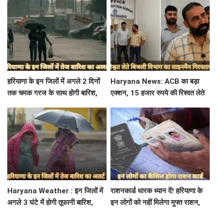
शिकायत
हरियाणा के इन जिलों में अगले 2 दिनों
Haryana News: ACB का बड़ा
तक चमक गरज के साथ होगी बारिश,
एक्शन, 15 हजार रुपये की रिश्वत लेते
पढ़े IMD का Alert
बिजली निगम का ALM गिरफ्तार
Haryana Weather : इन जिलों में
राशनकार्ड धारक ध्यान दें! हरियाणा के
अगले 3 घंटे में होगी तूफानी बारिश,
इन लोगों को नहीं मिलेगा मुफ्त राशन,
मौसम विभाग में जारी किया रेड अलर्ट
जाने क्या है कारण