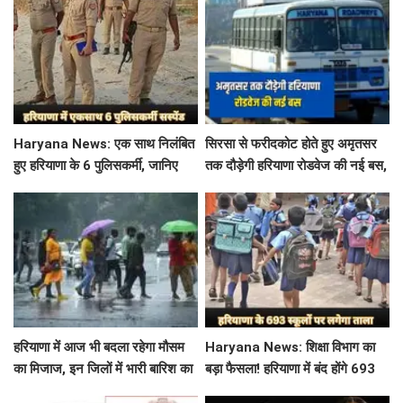
Haryana News: एक साथ निलंबित
सिरसा से फरीदकोट होते हुए अमृतसर
हुए हरियाणा के 6 पुलिसकर्मी, जानिए
तक दौड़ेगी हरियाणा रोडवेज की नई बस,
क्या है पूरा मामला
देखें पूरा रूट और टाइम टेबल
हरियाणा में आज भी बदला रहेगा मौसम
Haryana News: शिक्षा विभाग का
का मिजाज, इन जिलों में भारी बारिश का
बड़ा फैसला! हरियाणा में बंद होंगे 693
अलर्ट जारी
स्कूल, जाने क्या है कारण