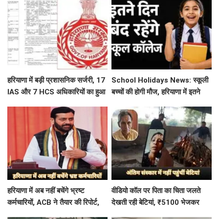
हरियाणा में बड़ी प्रशासनिक सर्जरी, 17
School Holidays News: स्कूली
IAS और 7 HCS अधिकारियों का हुआ
बच्चों की होगी मौज, हरियाणा में इतने
तबादला, यहां देखें पूरी लिस्ट
दिन बंद रहेंगे स्कूल कॉलेज
हरियाणा में अब नहीं बचेंगे भ्रष्ट
वीडियो कॉल पर पिता का चिता जलते
कर्मचारियों, ACB ने तैयार की रिपोर्ट,
देखती रही बेटियां, ₹5100 भेजकर
इस विभाग में मिली सबसे अधिक
बोलीं- अस्थियां भी बहा देना