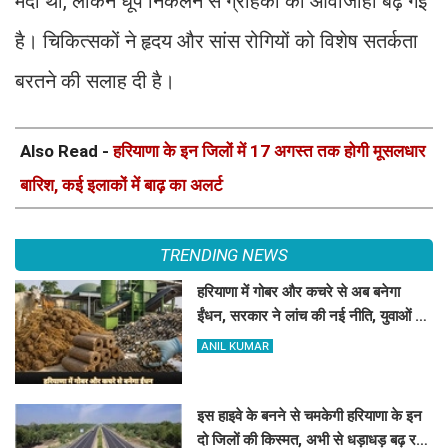
मंदी थी, लेकिन धूप निकलने से ग्राहकों की आवाजाही बढ़ गई
है। चिकित्सकों ने हृदय और सांस रोगियों को विशेष सतर्कता
बरतने की सलाह दी है।
Also Read -
हरियाणा के इन जिलों में 17 अगस्त तक होगी मूसलधार
बारिश, कई इलाकों में बाढ़ का अलर्ट
TRENDING NEWS
हरियाणा में गोबर और कचरे से अब बनेगा
ईंधन, सरकार ने लांच की नई नीति, युवाओं को
मिलेगा रोजगार
ANIL KUMAR
इस हाइवे के बनने से चमकेगी हरियाणा के इन
दो जिलों की किस्मत, अभी से धड़ाधड़ बढ़ रहे