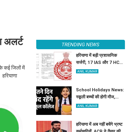
ा अलर्ट
TRENDING NEWS
हरियाणा में बड़ी प्रशासनिक
सर्जरी, 17 IAS और 7 HCS
 कई जिलों में
अधिकारियों का हुआ तबादला,
ANIL KUMAR
। हरियाणा
यहां देखें पूरी लिस्ट
School Holidays News:
स्कूली बच्चों की होगी मौज,
हरियाणा में इतने दिन बंद रहेंगे
ANIL KUMAR
स्कूल कॉलेज
हरियाणा में अब नहीं बचेंगे भ्रष्ट
कर्मचारियों, ACB ने तैयार की