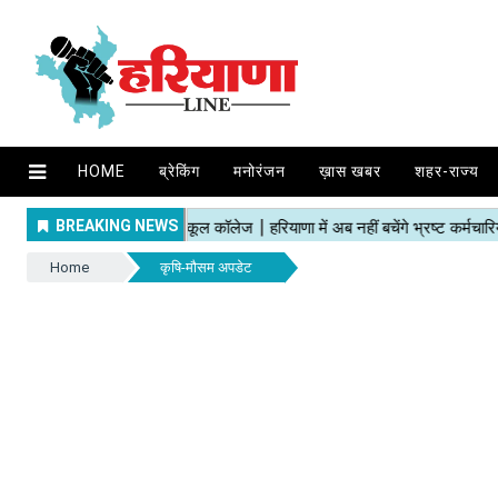
HOME
ब्रेकिंग
मनोरंजन
ख़ास खबर
शहर-राज्य
Home
कृषि-मौसम अपडेट