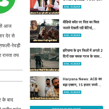
रिपोर्ट, इस विभाग में मिली सबसे
ANIL KUMAR
अधिक शिकायत
वीडियो कॉल पर पिता का चिता
, जो आज
जलते देखती रही बेटियां,
₹5100 भेजकर बोलीं- अस्थियां
ार देर से
ANIL KUMAR
भी बहा देना
ंगफली-रेवड़ी
हरियाणा के इन जिलों में अगले 2
र रास्ता तय
दिनों तक चमक गरज के साथ
होगी बारिश, पढ़े IMD का
ANIL KUMAR
Alert
Haryana News: ACB का
बड़ा एक्शन, 15 हजार रुपये की
रिश्वत लेते बिजली निगम का
ANIL KUMAR
ALM गिरफ्तार
र के बाद