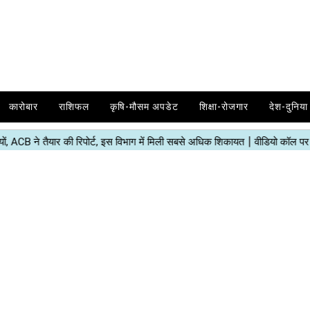
कारोबार
राशिफल
कृषि-मौसम अपडेट
शिक्षा-रोजगार
देश-दुनिया