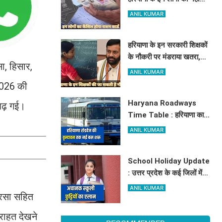
मिलेगा मुफ्त राशन, जाने क्या है
ANIL KUMAR
कारण
हरियाणा के इन सरकारी शिक्षकों
के नौकरी पर मंडराया खतरा,
सा, हिसार,
राज्य सरकार ने जारी किया बड़ा
ANIL KUMAR
अलर्ट
 2026 की
Haryana Roadways
बढ़ गई।
Time Table : हरियाणा का
जहाज अब अम्बाला से वृन्दावन
ANIL KUMAR
दौड़ेगा, मथुरा वालों को भी मिलेगा
लाभ, देखें किराये के साथ पूरा
School Holiday Update
टाइम टेबल
: उत्तर प्रदेश के कई जिलों में
अचानक स्कूली छुट्टियों का
ANIL KUMAR
िरसा सहित
एलान, यहाँ देखें जिलेवाइज
सटीक जानकारी
 राहत देखने