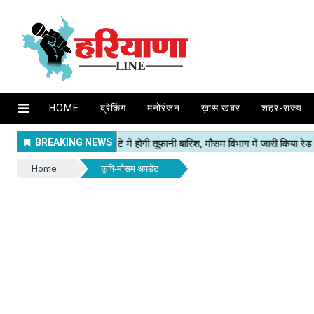
HOME
ब्रेकिंग
मनोरंजन
ख़ास खबर
शहर-राज्य
Home
कृषि-मौसम अपडेट