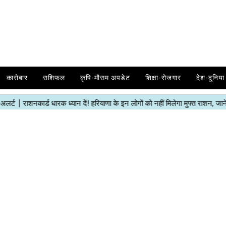
कारोबार
राशिफल
कृषि-मौसम अपडेट
शिक्षा-रोजगार
देश-दुनिया