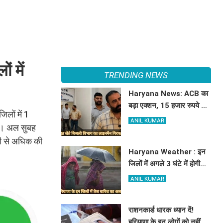
ं में
TRENDING NEWS
Haryana News: ACB का
बड़ा एक्शन, 15 हजार रुपये की
िलों में 1
रिश्वत लेते बिजली निगम का
ANIL KUMAR
ुई। अल सुबह
ALM गिरफ्तार
री से अधिक की
Haryana Weather : इन
जिलों में अगले 3 घंटे में होगी
तूफानी बारिश, मौसम विभाग में
ANIL KUMAR
जारी किया रेड अलर्ट
राशनकार्ड धारक ध्यान दें!
हरियाणा के इन लोगों को नहीं