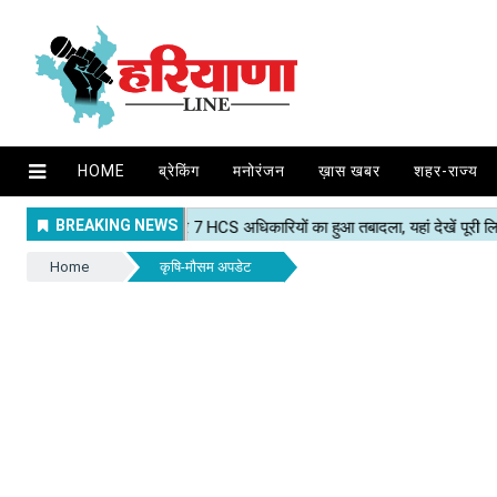
HOME
ब्रेकिंग
मनोरंजन
ख़ास खबर
शहर-राज्य
Home
कृषि-मौसम अपडेट