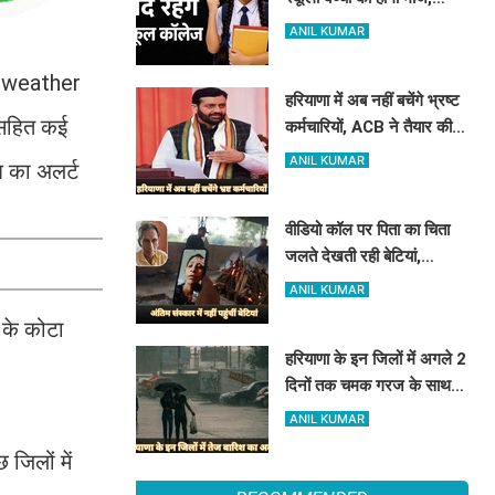
हरियाणा में इतने दिन बंद रहेंगे
ANIL KUMAR
स्कूल कॉलेज
an weather
हरियाणा में अब नहीं बचेंगे भ्रष्ट
 सहित कई
कर्मचारियों, ACB ने तैयार की
रिपोर्ट, इस विभाग में मिली सबसे
ANIL KUMAR
श का अलर्ट
अधिक शिकायत
वीडियो कॉल पर पिता का चिता
जलते देखती रही बेटियां,
₹5100 भेजकर बोलीं- अस्थियां
ANIL KUMAR
भी बहा देना
श के कोटा
हरियाणा के इन जिलों में अगले 2
दिनों तक चमक गरज के साथ
होगी बारिश, पढ़े IMD का
ANIL KUMAR
Alert
जिलों में