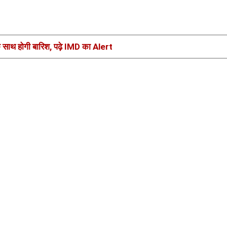
े साथ होगी बारिश, पढ़े IMD का Alert