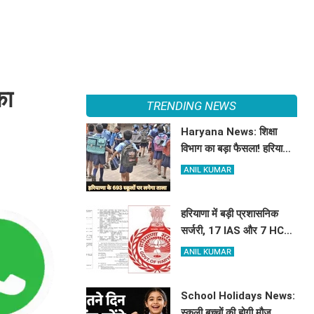
का
TRENDING NEWS
Haryana News: शिक्षा
विभाग का बड़ा फैसला! हरियाणा
में बंद होंगे 693 स्कूल, जाने क्या
ANIL KUMAR
है कारण
हरियाणा में बड़ी प्रशासनिक
सर्जरी, 17 IAS और 7 HCS
अधिकारियों का हुआ तबादला,
ANIL KUMAR
यहां देखें पूरी लिस्ट
School Holidays News:
स्कूली बच्चों की होगी मौज,