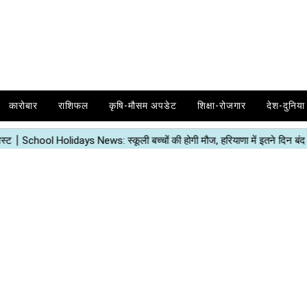
कारोबार
राशिफल
कृषि-मौसम अपडेट
शिक्षा-रोजगार
देश-दुनिया