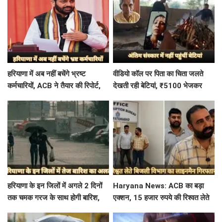
हरियाणा में अब नहीं बचेंगे भ्रष्ट
वीडियो कॉल पर पिता का चिता जलते
कर्मचारियों, ACB ने तैयार की रिपोर्ट,
देखती रही बेटियां, ₹5100 भेजकर
इस विभाग में मिली सबसे अधिक
बोलीं- अस्थियां भी बहा देना
शिकायत
हरियाणा के इन जिलों में अगले 2 दिनों
Haryana News: ACB का बड़ा
तक चमक गरज के साथ होगी बारिश,
एक्शन, 15 हजार रुपये की रिश्वत लेते
पढ़े IMD का Alert
बिजली निगम का ALM गिरफ्तार