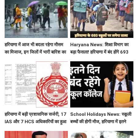
हरियाणा में आज भी बदला रहेगा मौसम
Haryana News: शिक्षा विभाग का
का मिजाज, इन जिलों में भारी बारिश का
बड़ा फैसला! हरियाणा में बंद होंगे 693
अलर्ट जारी
स्कूल, जाने क्या है कारण
हरियाणा में बड़ी प्रशासनिक सर्जरी, 17
School Holidays News: स्कूली
IAS और 7 HCS अधिकारियों का हुआ
बच्चों की होगी मौज, हरियाणा में इतने
तबादला, यहां देखें पूरी लिस्ट
दिन बंद रहेंगे स्कूल कॉलेज