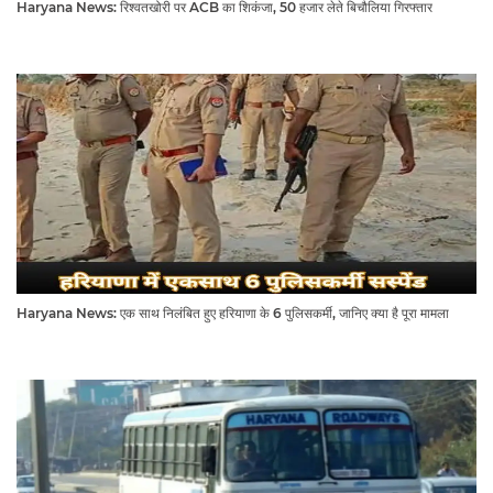
Haryana News: रिश्वतखोरी पर ACB का शिकंजा, 50 हजार लेते बिचौलिया गिरफ्तार
Haryana News: एक साथ निलंबित हुए हरियाणा के 6 पुलिसकर्मी, जानिए क्या है पूरा मामला