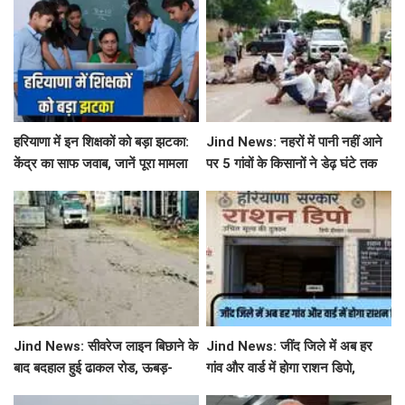
सटीक जानकारी
हरियाणा में इन शिक्षकों को बड़ा झटका:
Jind News: नहरों में पानी नहीं आने
केंद्र का साफ जवाब, जानें पूरा मामला
पर 5 गांवों के किसानों ने डेढ़ घंटे तक
रोका जींद-सफीदों सड़क मार्ग
Jind News: सीवरेज लाइन बिछाने के
Jind News: जींद जिले में अब हर
बाद बदहाल हुई ढाकल रोड, ऊबड़-
गांव और वार्ड में होगा राशन डिपो,
खाबड़ सड़क से रोजाना जूझ रहे वाहन
महिलाओं को आवंटन में मिलेगी