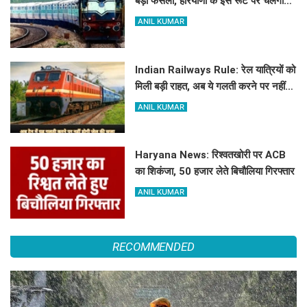
बड़ा फैसला, हरियाणा के इस रूट पर चलेगी
स्पेशल ट्रेन, देखें टाइमिंग
ANIL KUMAR
Indian Railways Rule: रेल यात्रियों को
मिली बड़ी राहत, अब ये गलती करने पर नहीं
होगी कोई सजा
ANIL KUMAR
Haryana News: रिश्वतखोरी पर ACB
का शिकंजा, 50 हजार लेते बिचौलिया गिरफ्तार
ANIL KUMAR
RECOMMENDED