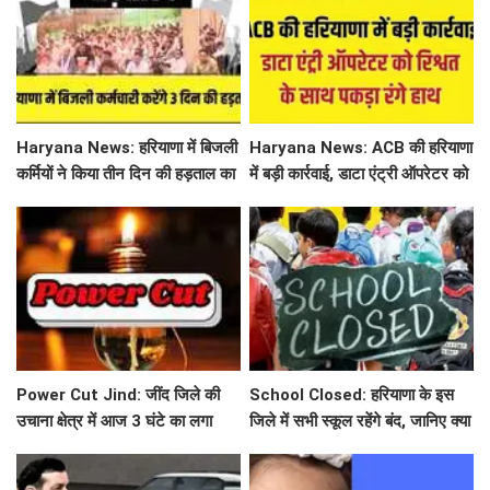
Haryana News: हरियाणा में बिजली
Haryana News: ACB की हरियाणा
कर्मियों ने किया तीन दिन की हड़ताल का
में बड़ी कार्रवाई, डाटा एंट्री ऑपरेटर को
ऐलान, निजीकरण के खिलाफ खोला
रिश्वत के साथ पकड़ा रंगे हाथ
मोर्चा
Power Cut Jind: जींद जिले की
School Closed: हरियाणा के इस
उचाना क्षेत्र में आज 3 घंटे का लगा
जिले में सभी स्कूल रहेंगे बंद, जानिए क्या
पावर कट, आमजन हुए परेशान
है कारण ?