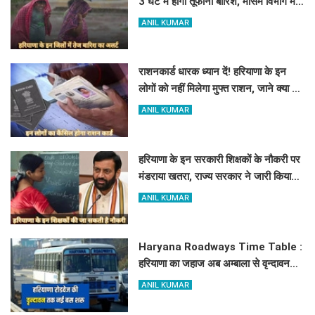
3 घंटे में होगी तूफानी बारिश, मौसम विभाग में
जारी किया रेड अलर्ट
ANIL KUMAR
राशनकार्ड धारक ध्यान दें! हरियाणा के इन
लोगों को नहीं मिलेगा मुफ्त राशन, जाने क्या है
कारण
ANIL KUMAR
हरियाणा के इन सरकारी शिक्षकों के नौकरी पर
मंडराया खतरा, राज्य सरकार ने जारी किया
बड़ा अलर्ट
ANIL KUMAR
Haryana Roadways Time Table :
हरियाणा का जहाज अब अम्बाला से वृन्दावन
दौड़ेगा, मथुरा वालों को भी मिलेगा लाभ, देखें
ANIL KUMAR
किराये के साथ पूरा टाइम टेबल