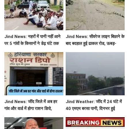
Jind News: नहरों में पानी नहीं आने
Jind News: सीवरेज लाइन बिछाने के
पर 5 गांवों के किसानों ने डेढ़ घंटे तक
बाद बदहाल हुई ढाकल रोड, ऊबड़-
रोका जींद-सफीदों सड़क मार्ग
खाबड़ सड़क से रोजाना जूझ रहे वाहन
चालक
Jind News: जींद जिले में अब हर
Jind Weather: जींद में 24 घंटे में
गांव और वार्ड में होगा राशन डिपो,
40 एमएम बरसा पानी, दिनभर हुई
महिलाओं को आवंटन में मिलेगी
बूंदाबांदी से मौसम खुशगवार
प्राथमिकता