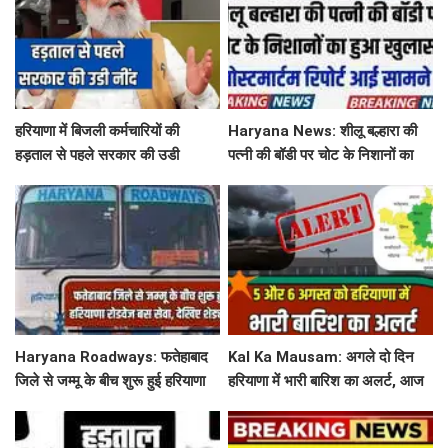
हरियाणा में बिजली कर्मचारियों की
Haryana News: शीलू बल्हारा की
हड़ताल से पहले सरकार की उडी
पत्नी की बॉडी पर चोट के निशानों का
नींद...'तुरंत लिया ये बड़ा फेंसला
हुआ खुलासा, पोस्टमार्टम रिपोर्ट आई
सामने
Haryana Roadways: फतेहाबाद
Kal Ka Mausam: अगले दो दिन
जिले से जम्मू के बीच शुरू हुई हरियाणा
हरियाणा में भारी बारिश का अलर्ट, आज
रोडवेज बस सेवा, देखिए शेड्यूल
जींद, सोनीपत सहित 8 जिलों में बरसे
बदरा