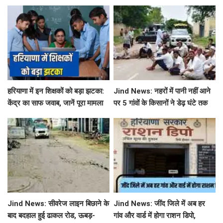
ने जारी किया बड़ा अलर्ट
छुट्टियों का एलान, यहाँ देखें जिलेवाइज
सटीक जानकारी
हरियाणा में इन शिक्षकों को बड़ा झटका:
Jind News: नहरों में पानी नहीं आने
केंद्र का साफ जवाब, जानें पूरा मामला
पर 5 गांवों के किसानों ने डेढ़ घंटे तक
रोका जींद-सफीदों सड़क मार्ग
Jind News: सीवरेज लाइन बिछाने के
Jind News: जींद जिले में अब हर
बाद बदहाल हुई ढाकल रोड, ऊबड़-
गांव और वार्ड में होगा राशन डिपो,