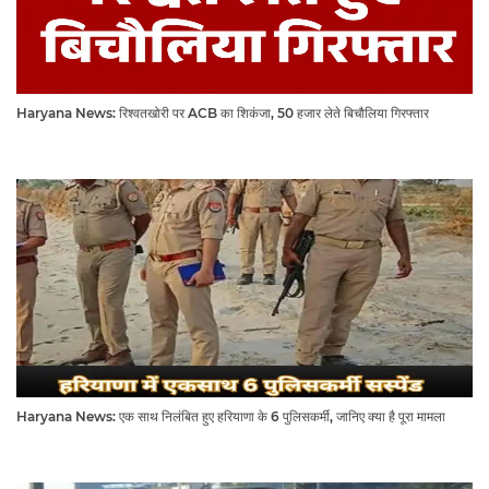
Haryana News: रिश्वतखोरी पर ACB का शिकंजा, 50 हजार लेते बिचौलिया गिरफ्तार
Haryana News: एक साथ निलंबित हुए हरियाणा के 6 पुलिसकर्मी, जानिए क्या है पूरा मामला