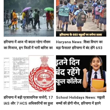
हरियाणा में आज भी बदला रहेगा मौसम
Haryana News: शिक्षा विभाग का
का मिजाज, इन जिलों में भारी बारिश का
बड़ा फैसला! हरियाणा में बंद होंगे 693
अलर्ट जारी
स्कूल, जाने क्या है कारण
हरियाणा में बड़ी प्रशासनिक सर्जरी, 17
School Holidays News: स्कूली
IAS और 7 HCS अधिकारियों का हुआ
बच्चों की होगी मौज, हरियाणा में इतने
तबादला, यहां देखें पूरी लिस्ट
दिन बंद रहेंगे स्कूल कॉलेज