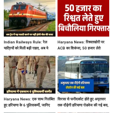
Indian Railways Rule: रेल
Haryana News: रिश्वतखोरी पर
यात्रियों को मिली बड़ी राहत, अब ये
ACB का शिकंजा, 50 हजार लेते
गलती करने पर नहीं होगी कोई सजा
बिचौलिया गिरफ्तार
Haryana News: एक साथ निलंबित
सिरसा से फरीदकोट होते हुए अमृतसर
हुए हरियाणा के 6 पुलिसकर्मी, जानिए
तक दौड़ेगी हरियाणा रोडवेज की नई बस,
क्या है पूरा मामला
देखें पूरा रूट और टाइम टेबल