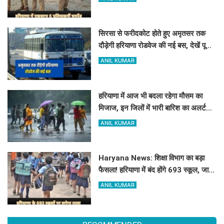
सिरसा से फरीदकोट होते हुए अमृतसर तक
दौड़ेगी हरियाणा रोडवेज की नई बस, देखें पूरा
रूट और टाइम टेबल
ANIL KUMAR
हरियाणा में आज भी बदला रहेगा मौसम का
मिजाज, इन जिलों में भारी बारिश का अलर्ट
जारी
ANIL KUMAR
Haryana News: शिक्षा विभाग का बड़ा
फैसला! हरियाणा में बंद होंगे 693 स्कूल, जाने
क्या है कारण
ANIL KUMAR