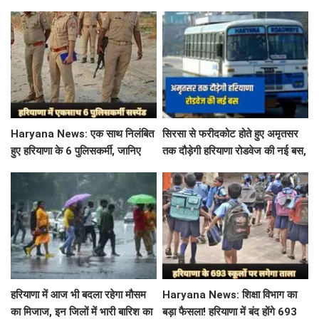
गलती करने पर नहीं होगी कोई सजा
बिचौलिया गिरफ्तार
Haryana News: एक साथ निलंबित
सिरसा से फरीदकोट होते हुए अमृतसर
हुए हरियाणा के 6 पुलिसकर्मी, जानिए
तक दौड़ेगी हरियाणा रोडवेज की नई बस,
क्या है पूरा मामला
देखें पूरा रूट और टाइम टेबल
हरियाणा में आज भी बदला रहेगा मौसम
Haryana News: शिक्षा विभाग का
का मिजाज, इन जिलों में भारी बारिश का
बड़ा फैसला! हरियाणा में बंद होंगे 693