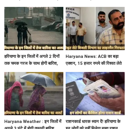
इस विभाग में मिली सबसे अधिक
बोलीं- अस्थियां भी बहा देना
शिकायत
हरियाणा के इन जिलों में अगले 2 दिनों
Haryana News: ACB का बड़ा
तक चमक गरज के साथ होगी बारिश,
एक्शन, 15 हजार रुपये की रिश्वत लेते
पढ़े IMD का Alert
बिजली निगम का ALM गिरफ्तार
Haryana Weather : इन जिलों में
राशनकार्ड धारक ध्यान दें! हरियाणा के
अगले 3 घंटे में होगी तूफानी बारिश,
इन लोगों को नहीं मिलेगा मुफ्त राशन,