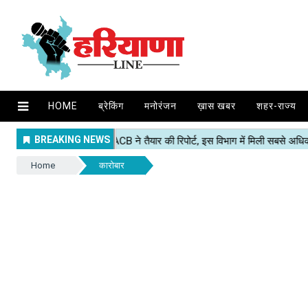
HOME
ब्रेकिंग
मनोरंजन
ख़ास खबर
शहर-राज्य
Home
कारोबार