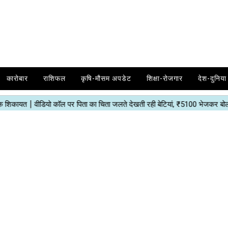
कारोबार
राशिफल
कृषि-मौसम अपडेट
शिक्षा-रोजगार
देश-दुनिया