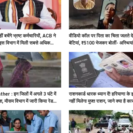
ीं बचेंगे भ्रष्ट कर्मचारियों, ACB ने
वीडियो कॉल पर पिता का चिता जलते द
, इस विभाग में मिली सबसे अधिक
बेटियां, ₹5100 भेजकर बोलीं- अस्थियां
 : इन जिलों में अगले 3 घंटे में
राशनकार्ड धारक ध्यान दें! हरियाणा के 
श, मौसम विभाग में जारी किया रेड
नहीं मिलेगा मुफ्त राशन, जाने क्या है क