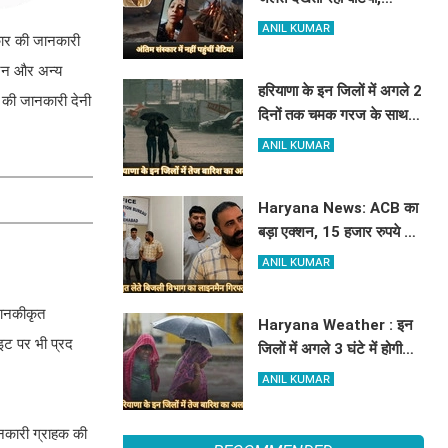
₹5100 भेजकर बोलीं- अस्थियां
ANIL KUMAR
रकार की जानकारी
भी बहा देना
 वजन और अन्य
हरियाणा के इन जिलों में अगले 2
र की जानकारी देनी
दिनों तक चमक गरज के साथ
होगी बारिश, पढ़े IMD का
ANIL KUMAR
Alert
Haryana News: ACB का
बड़ा एक्शन, 15 हजार रुपये की
रिश्वत लेते बिजली निगम का
ANIL KUMAR
ALM गिरफ्तार
 मानकीकृत
Haryana Weather : इन
ट पर भी प्रद​
जिलों में अगले 3 घंटे में होगी
तूफानी बारिश, मौसम विभाग में
ANIL KUMAR
जारी किया रेड अलर्ट
ानकारी ग्राहक की