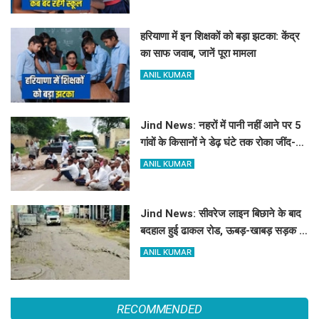
हरियाणा में इन शिक्षकों को बड़ा झटका: केंद्र
का साफ जवाब, जानें पूरा मामला
ANIL KUMAR
Jind News: नहरों में पानी नहीं आने पर 5
गांवों के किसानों ने डेढ़ घंटे तक रोका जींद-
सफीदों सड़क मार्ग
ANIL KUMAR
Jind News: सीवरेज लाइन बिछाने के बाद
बदहाल हुई ढाकल रोड, ऊबड़-खाबड़ सड़क से
रोजाना जूझ रहे वाहन चालक
ANIL KUMAR
RECOMMENDED