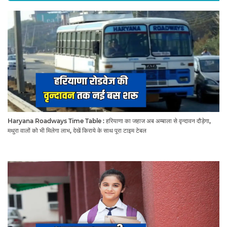
Haryana Roadways Time Table : हरियाणा का जहाज अब अम्बाला से वृन्दावन दौड़ेगा,
मथुरा वालों को भी मिलेगा लाभ, देखें किराये के साथ पूरा टाइम टेबल