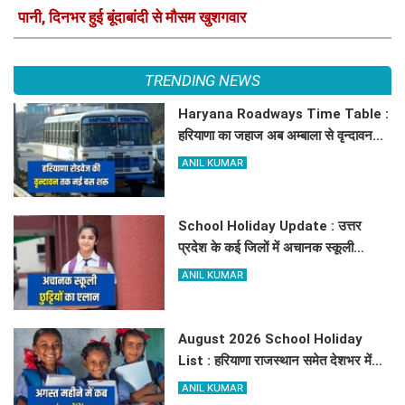
पानी, दिनभर हुई बूंदाबांदी से मौसम खुशगवार
TRENDING NEWS
Haryana Roadways Time Table :
हरियाणा का जहाज अब अम्बाला से वृन्दावन
दौड़ेगा, मथुरा वालों को भी मिलेगा लाभ, देखें
ANIL KUMAR
किराये के साथ पूरा टाइम टेबल
School Holiday Update : उत्तर
प्रदेश के कई जिलों में अचानक स्कूली
छुट्टियों का एलान, यहाँ देखें जिलेवाइज
ANIL KUMAR
सटीक जानकारी
August 2026 School Holiday
List : हरियाणा राजस्थान समेत देशभर में
अगस्त महीने में कब अक़ब बंद रहेंगें स्कूल,
ANIL KUMAR
चेक करें पूरी लिस्ट