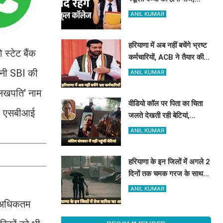
हरियाणा में इतने दिन बंद रहेंगे
ANIL KUMAR
स्कूल कॉलेज
हरियाणा में अब नहीं बचेंगे भ्रष्ट
 स्टेट बैंक
कर्मचारियों, ACB ने तैयार की
रिपोर्ट, इस विभाग में मिली सबसे
नी SBI की
ANIL KUMAR
अधिक शिकायत
 लखपति' नाम
वीडियो कॉल पर पिता का चिता
ं। एसबीआई
जलते देखती रही बेटियां,
₹5100 भेजकर बोलीं- अस्थियां
ANIL KUMAR
भी बहा देना
हरियाणा के इन जिलों में अगले 2
दिनों तक चमक गरज के साथ
होगी बारिश, पढ़े IMD का
ANIL KUMAR
Alert
ो अधिकतम