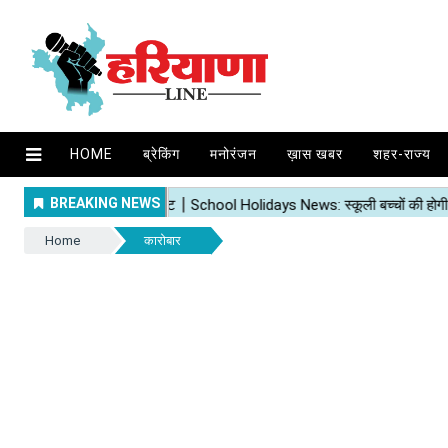
HOME
ब्रेकिंग
मनोरंजन
ख़ास खबर
शहर-राज्य
Home
कारोबार