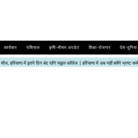
कारोबार
राशिफल
कृषि-मौसम अपडेट
शिक्षा-रोजगार
देश-दुनिया