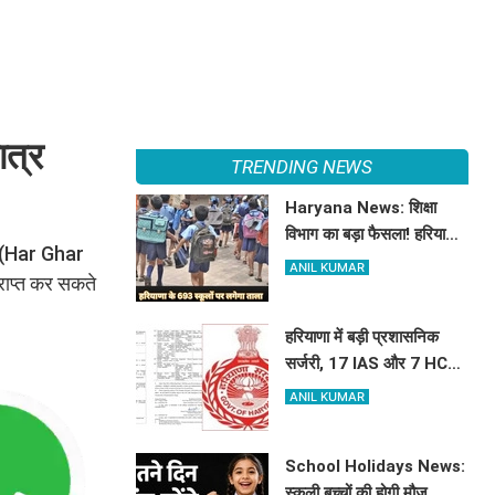
त्र
TRENDING NEWS
Haryana News: शिक्षा
विभाग का बड़ा फैसला! हरियाणा
ीम (Har Ghar
में बंद होंगे 693 स्कूल, जाने क्या
ANIL KUMAR
राप्त कर सकते
है कारण
हरियाणा में बड़ी प्रशासनिक
सर्जरी, 17 IAS और 7 HCS
अधिकारियों का हुआ तबादला,
ANIL KUMAR
यहां देखें पूरी लिस्ट
School Holidays News:
स्कूली बच्चों की होगी मौज,