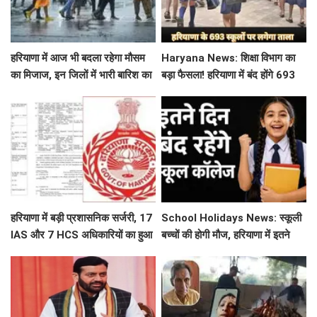
हरियाणा में आज भी बदला रहेगा मौसम
Haryana News: शिक्षा विभाग का
का मिजाज, इन जिलों में भारी बारिश का
बड़ा फैसला! हरियाणा में बंद होंगे 693
अलर्ट जारी
स्कूल, जाने क्या है कारण
हरियाणा में बड़ी प्रशासनिक सर्जरी, 17
School Holidays News: स्कूली
IAS और 7 HCS अधिकारियों का हुआ
बच्चों की होगी मौज, हरियाणा में इतने
तबादला, यहां देखें पूरी लिस्ट
दिन बंद रहेंगे स्कूल कॉलेज