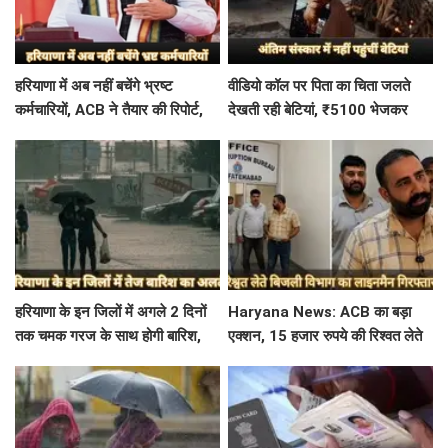
हरियाणा में अब नहीं बचेंगे भ्रष्ट
वीडियो कॉल पर पिता का चिता जलते
कर्मचारियों, ACB ने तैयार की रिपोर्ट,
देखती रही बेटियां, ₹5100 भेजकर
इस विभाग में मिली सबसे अधिक
बोलीं- अस्थियां भी बहा देना
शिकायत
हरियाणा के इन जिलों में अगले 2 दिनों
Haryana News: ACB का बड़ा
तक चमक गरज के साथ होगी बारिश,
एक्शन, 15 हजार रुपये की रिश्वत लेते
पढ़े IMD का Alert
बिजली निगम का ALM गिरफ्तार