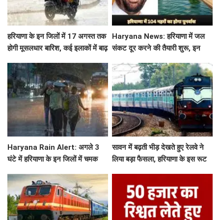
हरियाणा के इन जिलों में 17 अगस्त तक
Haryana News: हरियाणा में जल
होगी मूसलधार बारिश, कई इलाकों में बाढ़
संकट दूर करने की तैयारी शुरू, इन
का अलर्ट
104 नहरो का होगा पुनर्वास
Haryana Rain Alert: अगले 3
सावन में बढ़ती भीड़ देखते हुए रेलवे ने
घंटे में हरियाणा के इन जिलों में चमक
लिया बड़ा फैसला, हरियाणा के इस रूट
गरज के साथ होगी बारिश, देखिए ताजा
पर चलेगी स्पेशल ट्रेन, देखें टाइमिंग
अलर्ट