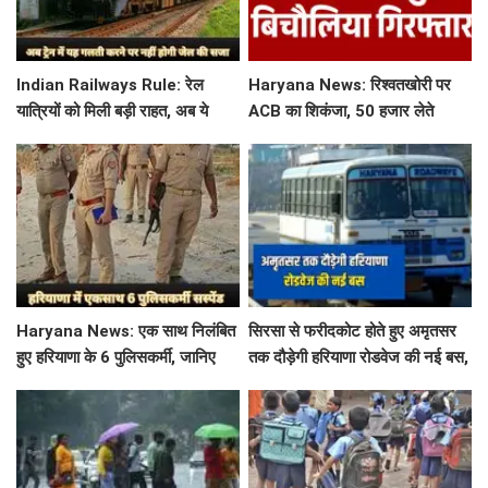
Indian Railways Rule: रेल
Haryana News: रिश्वतखोरी पर
यात्रियों को मिली बड़ी राहत, अब ये
ACB का शिकंजा, 50 हजार लेते
गलती करने पर नहीं होगी कोई सजा
बिचौलिया गिरफ्तार
Haryana News: एक साथ निलंबित
सिरसा से फरीदकोट होते हुए अमृतसर
हुए हरियाणा के 6 पुलिसकर्मी, जानिए
तक दौड़ेगी हरियाणा रोडवेज की नई बस,
क्या है पूरा मामला
देखें पूरा रूट और टाइम टेबल