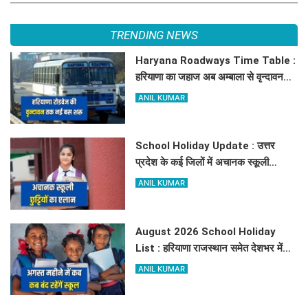
TRENDING NEWS
Haryana Roadways Time Table :
हरियाणा का जहाज अब अम्बाला से वृन्दावन
दौड़ेगा, मथुरा वालों को भी मिलेगा लाभ, देखें
ANIL KUMAR
किराये के साथ पूरा टाइम टेबल
School Holiday Update : उत्तर
प्रदेश के कई जिलों में अचानक स्कूली
छुट्टियों का एलान, यहाँ देखें जिलेवाइज
ANIL KUMAR
सटीक जानकारी
August 2026 School Holiday
List : हरियाणा राजस्थान समेत देशभर में
अगस्त महीने में कब अक़ब बंद रहेंगें स्कूल,
ANIL KUMAR
चेक करें पूरी लिस्ट