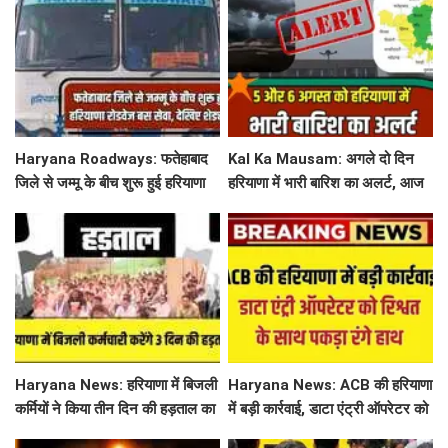
सामने
Haryana Roadways: फतेहाबाद
Kal Ka Mausam: अगले दो दिन
जिले से जम्मू के बीच शुरू हुई हरियाणा
हरियाणा में भारी बारिश का अलर्ट, आज
रोडवेज बस सेवा, देखिए शेड्यूल
जींद, सोनीपत सहित 8 जिलों में बरसे
बदरा
Haryana News: हरियाणा में बिजली
Haryana News: ACB की हरियाणा
कर्मियों ने किया तीन दिन की हड़ताल का
में बड़ी कार्रवाई, डाटा एंट्री ऑपरेटर को
ऐलान, निजीकरण के खिलाफ खोला
रिश्वत के साथ पकड़ा रंगे हाथ