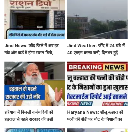
चालक
Jind News: जींद जिले में अब हर
Jind Weather: जींद में 24 घंटे में
गांव और वार्ड में होगा राशन डिपो,
40 एमएम बरसा पानी, दिनभर हुई
महिलाओं को आवंटन में मिलेगी
बूंदाबांदी से मौसम खुशगवार
प्राथमिकता
हरियाणा में बिजली कर्मचारियों की
Haryana News: शीलू बल्हारा की
हड़ताल से पहले सरकार की उडी
पत्नी की बॉडी पर चोट के निशानों का
नींद...'तुरंत लिया ये बड़ा फेंसला
हुआ खुलासा, पोस्टमार्टम रिपोर्ट आई