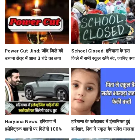
मोर्चा
Power Cut Jind: जींद जिले की
School Closed: हरियाणा के इस
उचाना क्षेत्र में आज 3 घंटे का लगा
जिले में सभी स्कूल रहेंगे बंद, जानिए क्या
पावर कट, आमजन हुए परेशान
है कारण ?
Haryana News: हरियाणा में
हरियाणा के फतेहाबाद में इंसानियत हुई
इलेक्ट्रिक वाहनों पर मिलेगी 100%
शर्मशार, पिता ने स्कूल बैग समेत भाखड़ा
कर छूट, नायब सरकार ने लिया बड़ा
नहर में फेंकी बच्ची