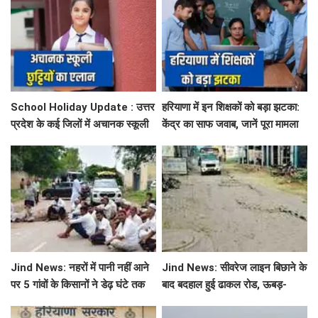
School Holiday Update : उत्तर
हरियाणा में इन शिक्षकों को बड़ा झटका:
प्रदेश के कई जिलों में अचानक स्कूली
केंद्र का साफ जवाब, जानें पूरा मामला
छुट्टियों का एलान, यहाँ देखें जिलेवाइज
सटीक जानकारी
Jind News: नहरों में पानी नहीं आने
Jind News: सीवरेज लाइन बिछाने के
पर 5 गांवों के किसानों ने डेढ़ घंटे तक
बाद बदहाल हुई ढाकल रोड, ऊबड़-
रोका जींद-सफीदों सड़क मार्ग
खाबड़ सड़क से रोजाना जूझ रहे वाहन