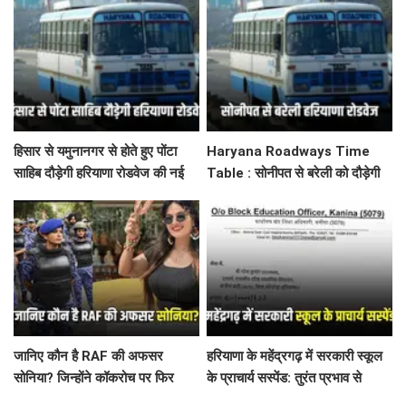
फैसला
हिसार से यमुनानगर से होते हुए पोंटा
Haryana Roadways Time
साहिब दौड़ेगी हरियाणा रोडवेज की नई
Table : सोनीपत से बरेली को दौड़ेगी
बस, देखें पूरा टाइम टेबल
हरियाणा रोडवेज की नई बस, देखें टाइम
टेबल
जानिए कौन है RAF की अफसर
हरियाणा के महेंद्रगढ़ में सरकारी स्कूल
सोनिया? जिन्होंने कॉकरोच पर फिर
के प्राचार्य सस्पेंड: तुरंत प्रभाव से
कसा तंज
आदेश जारी