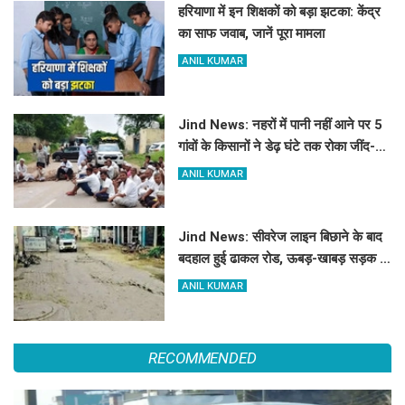
हरियाणा में इन शिक्षकों को बड़ा झटका: केंद्र
का साफ जवाब, जानें पूरा मामला
ANIL KUMAR
Jind News: नहरों में पानी नहीं आने पर 5
गांवों के किसानों ने डेढ़ घंटे तक रोका जींद-
सफीदों सड़क मार्ग
ANIL KUMAR
Jind News: सीवरेज लाइन बिछाने के बाद
बदहाल हुई ढाकल रोड, ऊबड़-खाबड़ सड़क से
रोजाना जूझ रहे वाहन चालक
ANIL KUMAR
RECOMMENDED