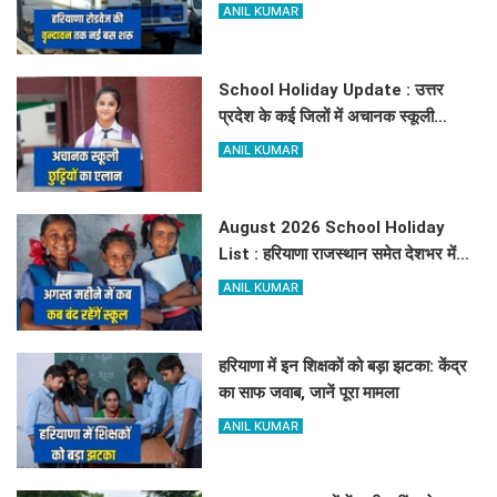
दौड़ेगा, मथुरा वालों को भी मिलेगा लाभ, देखें
ANIL KUMAR
किराये के साथ पूरा टाइम टेबल
School Holiday Update : उत्तर
प्रदेश के कई जिलों में अचानक स्कूली
छुट्टियों का एलान, यहाँ देखें जिलेवाइज
ANIL KUMAR
सटीक जानकारी
August 2026 School Holiday
List : हरियाणा राजस्थान समेत देशभर में
अगस्त महीने में कब अक़ब बंद रहेंगें स्कूल,
ANIL KUMAR
चेक करें पूरी लिस्ट
हरियाणा में इन शिक्षकों को बड़ा झटका: केंद्र
का साफ जवाब, जानें पूरा मामला
ANIL KUMAR