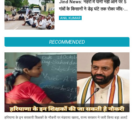
Jind News: नहरों में पानी नहीं आने पर 5
गांवों के किसानों ने डेढ़ घंटे तक रोका जींद-
सफीदों सड़क मार्ग
ANIL KUMAR
RECOMMENDED
हरियाणा के इन सरकारी शिक्षकों के नौकरी पर मंडराया खतरा, राज्य सरकार ने जारी किया बड़ा अलर्ट