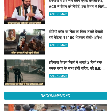
हरियाणा में अब नहीं बचेंगे भ्रष्ट कर्मचारियों,
ACB ने तैयार की रिपोर्ट, इस विभाग में मिली
सबसे अधिक शिकायत
ANIL KUMAR
वीडियो कॉल पर पिता का चिता जलते देखती
रही बेटियां, ₹5100 भेजकर बोलीं- अस्थियां
भी बहा देना
ANIL KUMAR
हरियाणा के इन जिलों में अगले 2 दिनों तक
चमक गरज के साथ होगी बारिश, पढ़े IMD का
Alert
ANIL KUMAR
RECOMMENDED