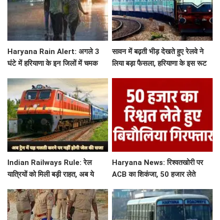
Haryana Rain Alert: अगले 3
सावन में बढ़ती भीड़ देखते हुए रेलवे ने
घंटे में हरियाणा के इन जिलों में चमक
लिया बड़ा फैसला, हरियाणा के इस रूट
गरज के साथ होगी बारिश, देखिए ताजा
पर चलेगी स्पेशल ट्रेन, देखें टाइमिंग
अलर्ट
Indian Railways Rule: रेल
Haryana News: रिश्वतखोरी पर
यात्रियों को मिली बड़ी राहत, अब ये
ACB का शिकंजा, 50 हजार लेते
गलती करने पर नहीं होगी कोई सजा
बिचौलिया गिरफ्तार