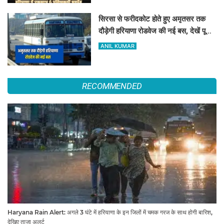
सिरसा से फरीदकोट होते हुए अमृतसर तक
दौड़ेगी हरियाणा रोडवेज की नई बस, देखें पूरा
रूट और टाइम टेबल
ANIL KUMAR
RECOMMENDED
Haryana Rain Alert: अगले 3 घंटे में हरियाणा के इन जिलों में चमक गरज के साथ होगी बारिश,
देखिए ताजा अलर्ट