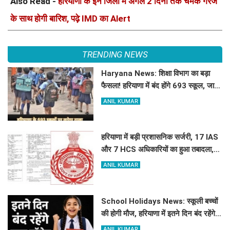
Also Read -
हरियाणा के इन जिलों में अगले 2 दिनों तक चमक गरज
के साथ होगी बारिश, पढ़े IMD का Alert
TRENDING NEWS
Haryana News: शिक्षा विभाग का बड़ा
फैसला! हरियाणा में बंद होंगे 693 स्कूल, जाने
क्या है कारण
ANIL KUMAR
हरियाणा में बड़ी प्रशासनिक सर्जरी, 17 IAS
और 7 HCS अधिकारियों का हुआ तबादला,
यहां देखें पूरी लिस्ट
ANIL KUMAR
School Holidays News: स्कूली बच्चों
की होगी मौज, हरियाणा में इतने दिन बंद रहेंगे
स्कूल कॉलेज
ANIL KUMAR