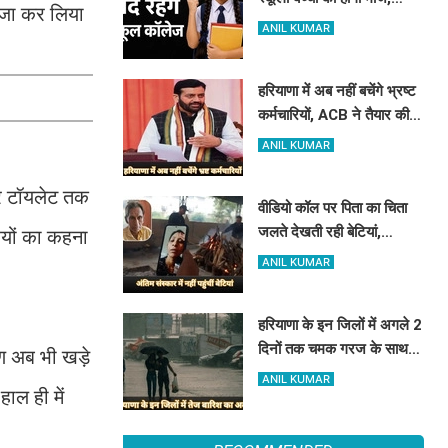
ब्जा कर लिया
हरियाणा में इतने दिन बंद रहेंगे
ANIL KUMAR
स्कूल कॉलेज
हरियाणा में अब नहीं बचेंगे भ्रष्ट
कर्मचारियों, ACB ने तैयार की
रिपोर्ट, इस विभाग में मिली सबसे
ANIL KUMAR
अधिक शिकायत
और टॉयलेट तक
वीडियो कॉल पर पिता का चिता
जलते देखती रही बेटियां,
ियों का कहना
₹5100 भेजकर बोलीं- अस्थियां
ANIL KUMAR
भी बहा देना
हरियाणा के इन जिलों में अगले 2
दिनों तक चमक गरज के साथ
ण अब भी खड़े
होगी बारिश, पढ़े IMD का
ANIL KUMAR
ाल ही में
Alert