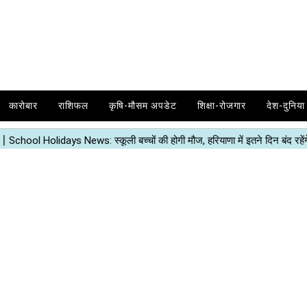
कारोबार
राशिफल
कृषि-मौसम अपडेट
शिक्षा-रोजगार
देश-दुनिया