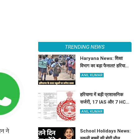
TRENDING NEWS
Haryana News: शिक्षा
विभाग का बड़ा फैसला! हरियाणा
में बंद होंगे 693 स्कूल, जाने क्या
ANIL KUMAR
है कारण
हरियाणा में बड़ी प्रशासनिक
सर्जरी, 17 IAS और 7 HCS
अधिकारियों का हुआ तबादला,
ANIL KUMAR
यहां देखें पूरी लिस्ट
न ने
School Holidays News:
स्कूली बच्चों की होगी मौज,