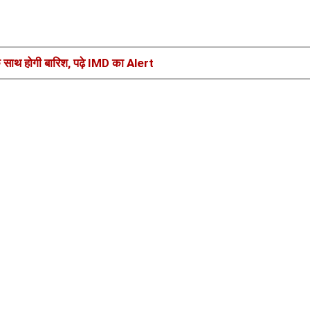
े साथ होगी बारिश, पढ़े IMD का Alert