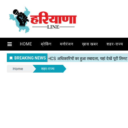
HOME
ब्रेकिंग
मनोरंजन
ख़ास खबर
शहर-राज्य
Home
शहर-राज्य