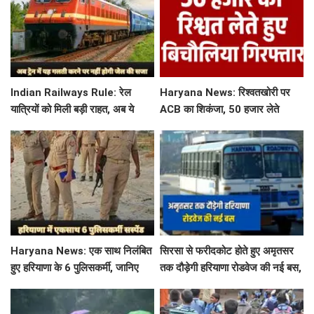
Indian Railways Rule: रेल
Haryana News: रिश्वतखोरी पर
यात्रियों को मिली बड़ी राहत, अब ये
ACB का शिकंजा, 50 हजार लेते
गलती करने पर नहीं होगी कोई सजा
बिचौलिया गिरफ्तार
Haryana News: एक साथ निलंबित
सिरसा से फरीदकोट होते हुए अमृतसर
हुए हरियाणा के 6 पुलिसकर्मी, जानिए
तक दौड़ेगी हरियाणा रोडवेज की नई बस,
क्या है पूरा मामला
देखें पूरा रूट और टाइम टेबल