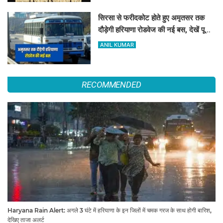
सिरसा से फरीदकोट होते हुए अमृतसर तक
दौड़ेगी हरियाणा रोडवेज की नई बस, देखें पूरा
रूट और टाइम टेबल
ANIL KUMAR
RECOMMENDED
Haryana Rain Alert: अगले 3 घंटे में हरियाणा के इन जिलों में चमक गरज के साथ होगी बारिश,
देखिए ताजा अलर्ट