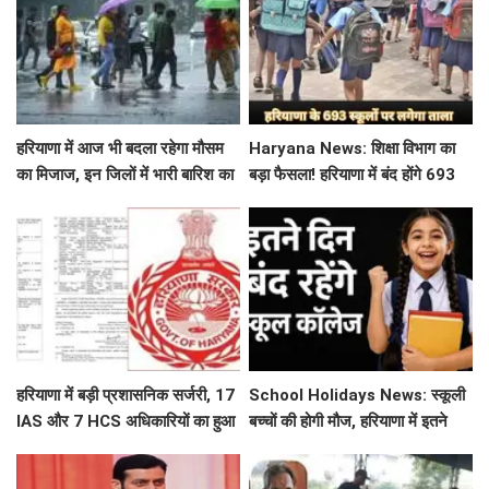
हरियाणा में आज भी बदला रहेगा मौसम
Haryana News: शिक्षा विभाग का
का मिजाज, इन जिलों में भारी बारिश का
बड़ा फैसला! हरियाणा में बंद होंगे 693
अलर्ट जारी
स्कूल, जाने क्या है कारण
हरियाणा में बड़ी प्रशासनिक सर्जरी, 17
School Holidays News: स्कूली
IAS और 7 HCS अधिकारियों का हुआ
बच्चों की होगी मौज, हरियाणा में इतने
तबादला, यहां देखें पूरी लिस्ट
दिन बंद रहेंगे स्कूल कॉलेज