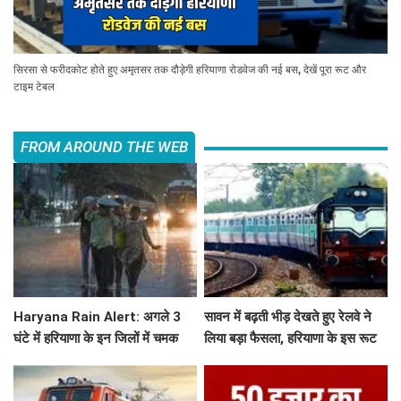
सिरसा से फरीदकोट होते हुए अमृतसर तक दौड़ेगी हरियाणा रोडवेज की नई बस, देखें पूरा रूट और
टाइम टेबल
FROM AROUND THE WEB
Haryana Rain Alert: अगले 3
सावन में बढ़ती भीड़ देखते हुए रेलवे ने
घंटे में हरियाणा के इन जिलों में चमक
लिया बड़ा फैसला, हरियाणा के इस रूट
गरज के साथ होगी बारिश, देखिए ताजा
पर चलेगी स्पेशल ट्रेन, देखें टाइमिंग
अलर्ट