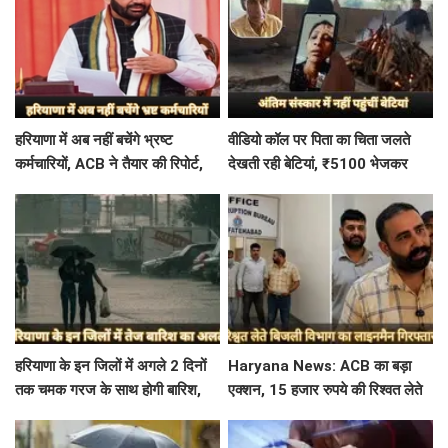
हरियाणा में अब नहीं बचेंगे भ्रष्ट
वीडियो कॉल पर पिता का चिता जलते
कर्मचारियों, ACB ने तैयार की रिपोर्ट,
देखती रही बेटियां, ₹5100 भेजकर
इस विभाग में मिली सबसे अधिक
बोलीं- अस्थियां भी बहा देना
शिकायत
हरियाणा के इन जिलों में अगले 2 दिनों
Haryana News: ACB का बड़ा
तक चमक गरज के साथ होगी बारिश,
एक्शन, 15 हजार रुपये की रिश्वत लेते
पढ़े IMD का Alert
बिजली निगम का ALM गिरफ्तार