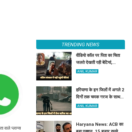
TRENDING NEWS
वीडियो कॉल पर पिता का चिता
जलते देखती रही बेटियां,
₹5100 भेजकर बोलीं- अस्थियां
ANIL KUMAR
भी बहा देना
हरियाणा के इन जिलों में अगले 2
दिनों तक चमक गरज के साथ
होगी बारिश, पढ़े IMD का
ANIL KUMAR
Alert
Haryana News: ACB का
 वाले प्लान्स
बड़ा एक्शन, 15 हजार रुपये की