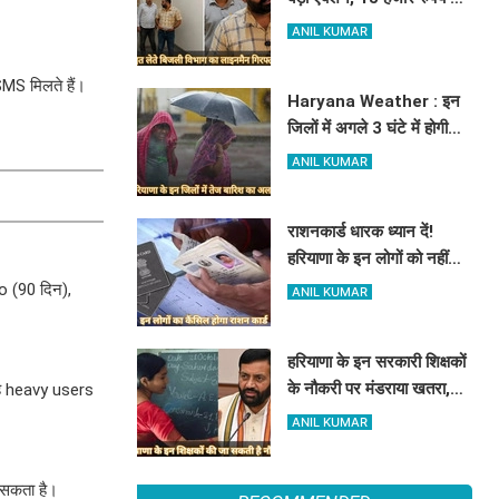
रिश्वत लेते बिजली निगम का
ANIL KUMAR
ALM गिरफ्तार
SMS मिलते हैं।
Haryana Weather : इन
जिलों में अगले 3 घंटे में होगी
तूफानी बारिश, मौसम विभाग में
ANIL KUMAR
जारी किया रेड अलर्ट
राशनकार्ड धारक ध्यान दें!
हरियाणा के इन लोगों को नहीं
मिलेगा मुफ्त राशन, जाने क्या है
o (90 दिन),
ANIL KUMAR
कारण
हरियाणा के इन सरकारी शिक्षकों
के नौकरी पर मंडराया खतरा,
 यह heavy users
राज्य सरकार ने जारी किया बड़ा
ANIL KUMAR
अलर्ट
ो सकता है।