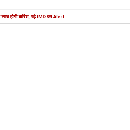
े साथ होगी बारिश, पढ़े IMD का Alert