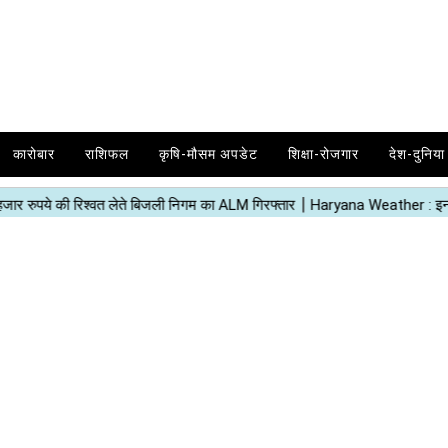
कारोबार
राशिफल
कृषि-मौसम अपडेट
शिक्षा-रोजगार
देश-दुनिया