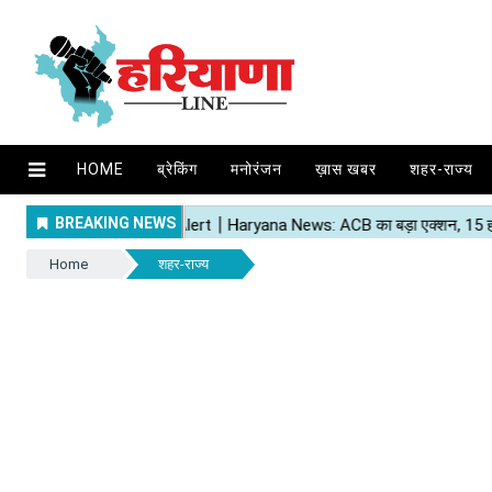
HOME
ब्रेकिंग
मनोरंजन
ख़ास खबर
शहर-राज्य
Home
शहर-राज्य