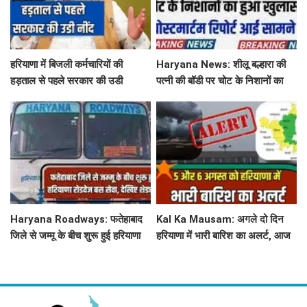
हरियाणा में बिजली कर्मचारियों की
Haryana News: शीलू बल्हारा की
हड़ताल से पहले सरकार की उडी
पत्नी की बॉडी पर चोट के निशानों का
नींद...'तुरंत लिया ये बड़ा फेंसला
हुआ खुलासा, पोस्टमार्टम रिपोर्ट आई
सामने
Haryana Roadways: फतेहाबाद
Kal Ka Mausam: अगले दो दिन
जिले से जम्मू के बीच शुरू हुई हरियाणा
हरियाणा में भारी बारिश का अलर्ट, आज
रोडवेज बस सेवा, देखिए शेड्यूल
जींद, सोनीपत सहित 8 जिलों में बरसे
बदरा