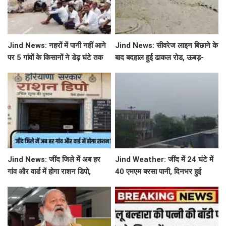
Jind News: नहरों में पानी नहीं आने
Jind News: सीवरेज लाइन बिछाने के
पर 5 गांवों के किसानों ने डेढ़ घंटे तक
बाद बदहाल हुई ढाकल रोड, ऊबड़-
रोका जींद-सफीदों सड़क मार्ग
खाबड़ सड़क से रोजाना जूझ रहे वाहन
चालक
Jind News: जींद जिले में अब हर
Jind Weather: जींद में 24 घंटे में
गांव और वार्ड में होगा राशन डिपो,
40 एमएम बरसा पानी, दिनभर हुई
महिलाओं को आवंटन में मिलेगी
बूंदाबांदी से मौसम खुशगवार
प्राथमिकता