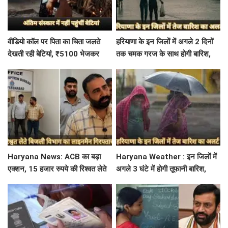
वीडियो कॉल पर पिता का चिता जलते
हरियाणा के इन जिलों में अगले 2 दिनों
देखती रही बेटियां, ₹5100 भेजकर
तक चमक गरज के साथ होगी बारिश,
बोलीं- अस्थियां भी बहा देना
पढ़े IMD का Alert
Haryana News: ACB का बड़ा
Haryana Weather : इन जिलों में
एक्शन, 15 हजार रुपये की रिश्वत लेते
अगले 3 घंटे में होगी तूफानी बारिश,
बिजली निगम का ALM गिरफ्तार
मौसम विभाग में जारी किया रेड अलर्ट