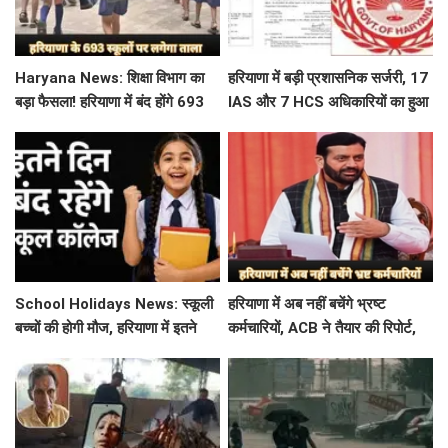
Haryana News: शिक्षा विभाग का
हरियाणा में बड़ी प्रशासनिक सर्जरी, 17
बड़ा फैसला! हरियाणा में बंद होंगे 693
IAS और 7 HCS अधिकारियों का हुआ
स्कूल, जाने क्या है कारण
तबादला, यहां देखें पूरी लिस्ट
School Holidays News: स्कूली
हरियाणा में अब नहीं बचेंगे भ्रष्ट
बच्चों की होगी मौज, हरियाणा में इतने
कर्मचारियों, ACB ने तैयार की रिपोर्ट,
दिन बंद रहेंगे स्कूल कॉलेज
इस विभाग में मिली सबसे अधिक
शिकायत