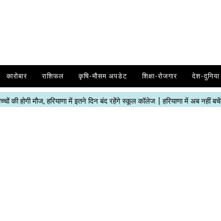
कारोबार
राशिफल
कृषि-मौसम अपडेट
शिक्षा-रोजगार
देश-दुनिया