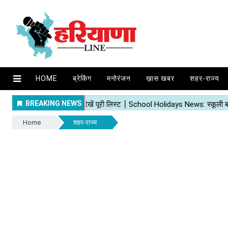
HOME
ब्रेकिंग
मनोरंजन
ख़ास खबर
शहर-राज्य
Home
शहर-राज्य