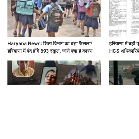
Haryana News: शिक्षा विभाग का बड़ा फैसला!
हरियाणा में बड़
हरियाणा में बंद होंगे 693 स्कूल, जाने क्या है कारण
HCS अधिकारियों 
लिस्ट
वीडियो कॉल पर पिता का चिता जलते देखती रही
हरियाणा के इन ज
बेटियां, ₹5100 भेजकर बोलीं- अस्थियां भी बहा देना
के साथ होगी बा