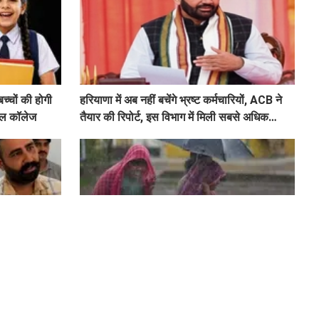
चों की होगी
हरियाणा में अब नहीं बचेंगे भ्रष्ट कर्मचारियों, ACB ने
्कूल कॉलेज
तैयार की रिपोर्ट, इस विभाग में मिली सबसे अधिक
शिकायत
शन, 15 हजार
Haryana Weather : इन जिलों में अगले 3 घंटे में
 ALM गिरफ्तार
होगी तूफानी बारिश, मौसम विभाग में जारी किया रेड
अलर्ट