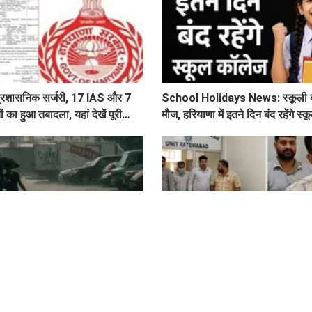
ी प्रशासनिक सर्जरी, 17 IAS और 7
School Holidays News: स्कूली बच्
का हुआ तबादला, यहां देखें पूरी
मौज, हरियाणा में इतने दिन बंद रहेंगे स
िलों में अगले 2 दिनों तक चमक गरज
Haryana News: ACB का बड़ा एक्
रिश, पढ़े IMD का Alert
रुपये की रिश्वत लेते बिजली निगम का