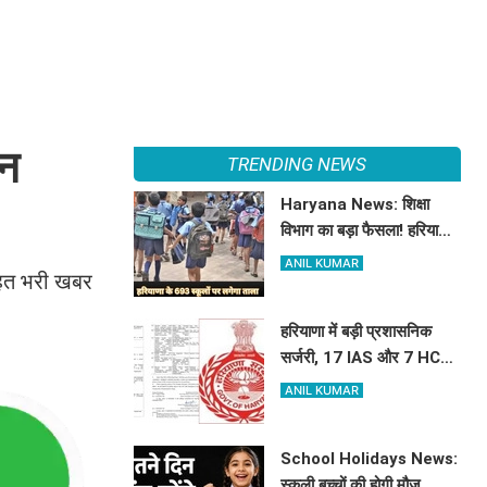
शन
TRENDING NEWS
Haryana News: शिक्षा
विभाग का बड़ा फैसला! हरियाणा
में बंद होंगे 693 स्कूल, जाने क्या
ANIL KUMAR
ाहत भरी खबर
है कारण
हरियाणा में बड़ी प्रशासनिक
सर्जरी, 17 IAS और 7 HCS
अधिकारियों का हुआ तबादला,
ANIL KUMAR
यहां देखें पूरी लिस्ट
School Holidays News:
स्कूली बच्चों की होगी मौज,