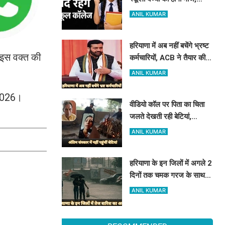
हरियाणा में इतने दिन बंद रहेंगे
ANIL KUMAR
स्कूल कॉलेज
हरियाणा में अब नहीं बचेंगे भ्रष्ट
 इस वक्त की
कर्मचारियों, ACB ने तैयार की
रिपोर्ट, इस विभाग में मिली सबसे
ANIL KUMAR
अधिक शिकायत
.2026।
वीडियो कॉल पर पिता का चिता
जलते देखती रही बेटियां,
₹5100 भेजकर बोलीं- अस्थियां
ANIL KUMAR
भी बहा देना
हरियाणा के इन जिलों में अगले 2
दिनों तक चमक गरज के साथ
होगी बारिश, पढ़े IMD का
ANIL KUMAR
Alert