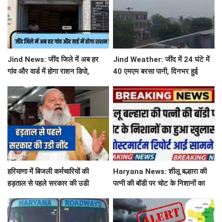
Jind News: जींद जिले में अब हर
Jind Weather: जींद में 24 घंटे में
गांव और वार्ड में होगा राशन डिपो,
40 एमएम बरसा पानी, दिनभर हुई
महिलाओं को आवंटन में मिलेगी
बूंदाबांदी से मौसम खुशगवार
प्राथमिकता
हरियाणा में बिजली कर्मचारियों की
Haryana News: शीलू बल्हारा की
हड़ताल से पहले सरकार की उडी
पत्नी की बॉडी पर चोट के निशानों का
नींद...'तुरंत लिया ये बड़ा फेंसला
हुआ खुलासा, पोस्टमार्टम रिपोर्ट आई
सामने