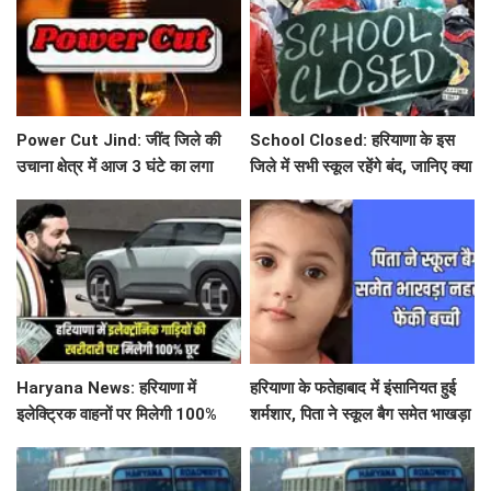
Power Cut Jind: जींद जिले की
School Closed: हरियाणा के इस
उचाना क्षेत्र में आज 3 घंटे का लगा
जिले में सभी स्कूल रहेंगे बंद, जानिए क्या
पावर कट, आमजन हुए परेशान
है कारण ?
Haryana News: हरियाणा में
हरियाणा के फतेहाबाद में इंसानियत हुई
इलेक्ट्रिक वाहनों पर मिलेगी 100%
शर्मशार, पिता ने स्कूल बैग समेत भाखड़ा
कर छूट, नायब सरकार ने लिया बड़ा
नहर में फेंकी बच्ची
फैसला