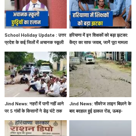
School Holiday Update : उत्तर
हरियाणा में इन शिक्षकों को बड़ा झटका:
प्रदेश के कई जिलों में अचानक स्कूली
केंद्र का साफ जवाब, जानें पूरा मामला
छुट्टियों का एलान, यहाँ देखें जिलेवाइज
सटीक जानकारी
Jind News: नहरों में पानी नहीं आने
Jind News: सीवरेज लाइन बिछाने के
पर 5 गांवों के किसानों ने डेढ़ घंटे तक
बाद बदहाल हुई ढाकल रोड, ऊबड़-
रोका जींद-सफीदों सड़क मार्ग
खाबड़ सड़क से रोजाना जूझ रहे वाहन
चालक