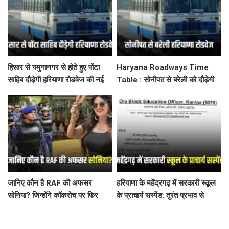
हिसार से यमुनानगर से होते हुए पोंटा
Haryana Roadways Time
साहिब दौड़ेगी हरियाणा रोडवेज की नई
Table : सोनीपत से बरेली को दौड़ेगी
बस, देखें पूरा टाइम टेबल
हरियाणा रोडवेज की नई बस, देखें टाइम
टेबल
जानिए कौन है RAF की अफसर
हरियाणा के महेंद्रगढ़ में सरकारी स्कूल
सोनिया? जिन्होंने कॉकरोच पर फिर
के प्राचार्य सस्पेंड: तुरंत प्रभाव से
कसा तंज
आदेश जारी