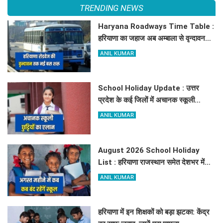
TRENDING NEWS
Haryana Roadways Time Table :
हरियाणा का जहाज अब अम्बाला से वृन्दावन
दौड़ेगा, मथुरा वालों को भी मिलेगा लाभ, देखें
ANIL KUMAR
किराये के साथ पूरा टाइम टेबल
School Holiday Update : उत्तर
प्रदेश के कई जिलों में अचानक स्कूली
छुट्टियों का एलान, यहाँ देखें जिलेवाइज
ANIL KUMAR
सटीक जानकारी
August 2026 School Holiday
List : हरियाणा राजस्थान समेत देशभर में
अगस्त महीने में कब अक़ब बंद रहेंगें स्कूल,
ANIL KUMAR
चेक करें पूरी लिस्ट
हरियाणा में इन शिक्षकों को बड़ा झटका: केंद्र