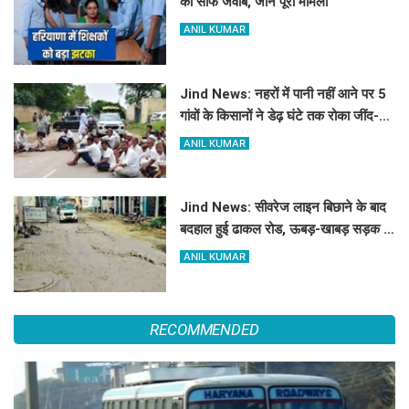
का साफ जवाब, जानें पूरा मामला
ANIL KUMAR
Jind News: नहरों में पानी नहीं आने पर 5
गांवों के किसानों ने डेढ़ घंटे तक रोका जींद-
सफीदों सड़क मार्ग
ANIL KUMAR
Jind News: सीवरेज लाइन बिछाने के बाद
बदहाल हुई ढाकल रोड, ऊबड़-खाबड़ सड़क से
रोजाना जूझ रहे वाहन चालक
ANIL KUMAR
RECOMMENDED