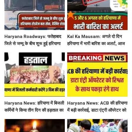
Haryana Roadways: फतेहाबाद
Kal Ka Mausam: अगले दो दिन
जिले से जम्मू के बीच शुरू हुई हरियाणा
हरियाणा में भारी बारिश का अलर्ट, आज
रोडवेज बस सेवा, देखिए शेड्यूल
जींद, सोनीपत सहित 8 जिलों में बरसे
बदरा
Haryana News: हरियाणा में बिजली
Haryana News: ACB की हरियाणा
कर्मियों ने किया तीन दिन की हड़ताल का
में बड़ी कार्रवाई, डाटा एंट्री ऑपरेटर को
ऐलान, निजीकरण के खिलाफ खोला
रिश्वत के साथ पकड़ा रंगे हाथ
मोर्चा