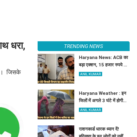
हाथ धरा,
TRENDING NEWS
Haryana News: ACB का
बड़ा एक्शन, 15 हजार रुपये की
थी। जिसके
रिश्वत लेते बिजली निगम का
ANIL KUMAR
ALM गिरफ्तार
Haryana Weather : इन
जिलों में अगले 3 घंटे में होगी
तूफानी बारिश, मौसम विभाग में
ANIL KUMAR
जारी किया रेड अलर्ट
राशनकार्ड धारक ध्यान दें!
हरियाणा के इन लोगों को नहीं