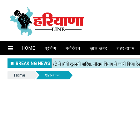
HOME
ब्रेकिंग
मनोरंजन
ख़ास खबर
शहर-राज्य
Home
शहर-राज्य