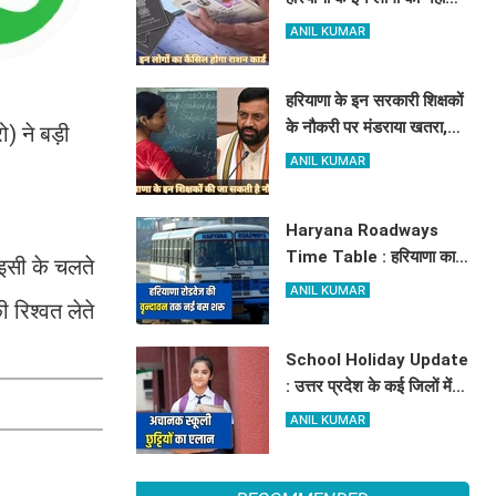
मिलेगा मुफ्त राशन, जाने क्या है
ANIL KUMAR
कारण
हरियाणा के इन सरकारी शिक्षकों
के नौकरी पर मंडराया खतरा,
ो) ने बड़ी
राज्य सरकार ने जारी किया बड़ा
ANIL KUMAR
अलर्ट
Haryana Roadways
Time Table : हरियाणा का
 इसी के चलते
जहाज अब अम्बाला से वृन्दावन
ANIL KUMAR
रिश्वत लेते
दौड़ेगा, मथुरा वालों को भी मिलेगा
लाभ, देखें किराये के साथ पूरा
School Holiday Update
टाइम टेबल
: उत्तर प्रदेश के कई जिलों में
अचानक स्कूली छुट्टियों का
ANIL KUMAR
एलान, यहाँ देखें जिलेवाइज
सटीक जानकारी