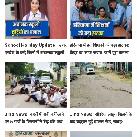
School Holiday Update : उत्तर
हरियाणा में इन शिक्षकों को बड़ा झटका:
प्रदेश के कई जिलों में अचानक स्कूली
केंद्र का साफ जवाब, जानें पूरा मामला
छुट्टियों का एलान, यहाँ देखें जिलेवाइज
सटीक जानकारी
Jind News: नहरों में पानी नहीं आने
Jind News: सीवरेज लाइन बिछाने के
पर 5 गांवों के किसानों ने डेढ़ घंटे तक
बाद बदहाल हुई ढाकल रोड, ऊबड़-
रोका जींद-सफीदों सड़क मार्ग
खाबड़ सड़क से रोजाना जूझ रहे वाहन
चालक