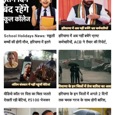
School Holidays News: स्कूली
हरियाणा में अब नहीं बचेंगे भ्रष्ट
बच्चों की होगी मौज, हरियाणा में इतने
कर्मचारियों, ACB ने तैयार की रिपोर्ट,
दिन बंद रहेंगे स्कूल कॉलेज
इस विभाग में मिली सबसे अधिक
शिकायत
वीडियो कॉल पर पिता का चिता जलते
हरियाणा के इन जिलों में अगले 2 दिनों
देखती रही बेटियां, ₹5100 भेजकर
तक चमक गरज के साथ होगी बारिश,
बोलीं- अस्थियां भी बहा देना
पढ़े IMD का Alert