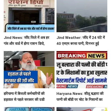
Jind News: जींद जिले में अब हर
Jind Weather: जींद में 24 घंटे में
गांव और वार्ड में होगा राशन डिपो,
40 एमएम बरसा पानी, दिनभर हुई
महिलाओं को आवंटन में मिलेगी
बूंदाबांदी से मौसम खुशगवार
प्राथमिकता
हरियाणा में बिजली कर्मचारियों की
Haryana News: शीलू बल्हारा की
हड़ताल से पहले सरकार की उडी
पत्नी की बॉडी पर चोट के निशानों का
नींद...'तुरंत लिया ये बड़ा फेंसला
हुआ खुलासा, पोस्टमार्टम रिपोर्ट आई