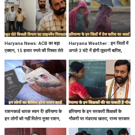
Haryana News: ACB का बड़ा
Haryana Weather : इन जिलों में
एक्शन, 15 हजार रुपये की रिश्वत लेते
अगले 3 घंटे में होगी तूफानी बारिश,
बिजली निगम का ALM गिरफ्तार
मौसम विभाग में जारी किया रेड अलर्ट
राशनकार्ड धारक ध्यान दें! हरियाणा के
हरियाणा के इन सरकारी शिक्षकों के
इन लोगों को नहीं मिलेगा मुफ्त राशन,
नौकरी पर मंडराया खतरा, राज्य सरकार
जाने क्या है कारण
ने जारी किया बड़ा अलर्ट