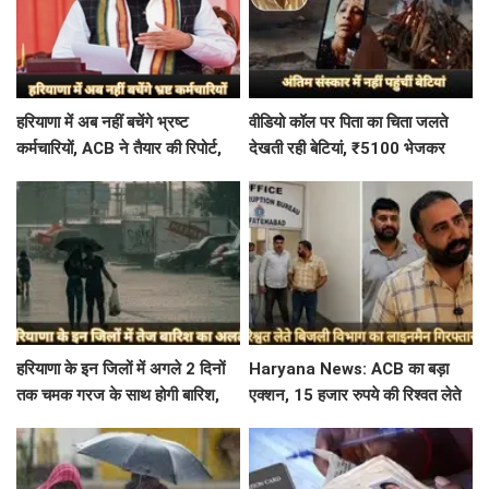
हरियाणा में अब नहीं बचेंगे भ्रष्ट
वीडियो कॉल पर पिता का चिता जलते
कर्मचारियों, ACB ने तैयार की रिपोर्ट,
देखती रही बेटियां, ₹5100 भेजकर
इस विभाग में मिली सबसे अधिक
बोलीं- अस्थियां भी बहा देना
शिकायत
हरियाणा के इन जिलों में अगले 2 दिनों
Haryana News: ACB का बड़ा
तक चमक गरज के साथ होगी बारिश,
एक्शन, 15 हजार रुपये की रिश्वत लेते
पढ़े IMD का Alert
बिजली निगम का ALM गिरफ्तार