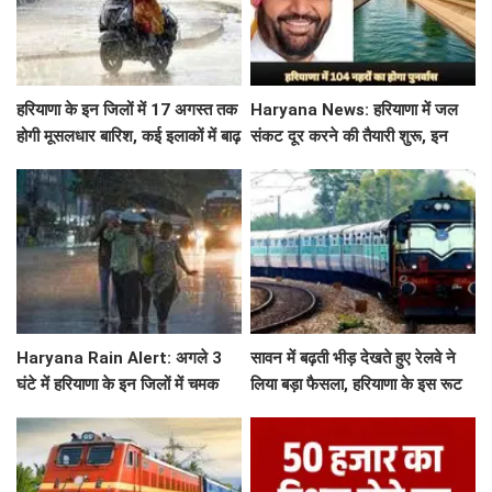
हरियाणा के इन जिलों में 17 अगस्त तक
Haryana News: हरियाणा में जल
होगी मूसलधार बारिश, कई इलाकों में बाढ़
संकट दूर करने की तैयारी शुरू, इन
का अलर्ट
104 नहरो का होगा पुनर्वास
Haryana Rain Alert: अगले 3
सावन में बढ़ती भीड़ देखते हुए रेलवे ने
घंटे में हरियाणा के इन जिलों में चमक
लिया बड़ा फैसला, हरियाणा के इस रूट
गरज के साथ होगी बारिश, देखिए ताजा
पर चलेगी स्पेशल ट्रेन, देखें टाइमिंग
अलर्ट