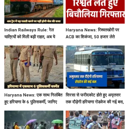
Indian Railways Rule: रेल
Haryana News: रिश्वतखोरी पर
यात्रियों को मिली बड़ी राहत, अब ये
ACB का शिकंजा, 50 हजार लेते
गलती करने पर नहीं होगी कोई सजा
बिचौलिया गिरफ्तार
Haryana News: एक साथ निलंबित
सिरसा से फरीदकोट होते हुए अमृतसर
हुए हरियाणा के 6 पुलिसकर्मी, जानिए
तक दौड़ेगी हरियाणा रोडवेज की नई बस,
क्या है पूरा मामला
देखें पूरा रूट और टाइम टेबल