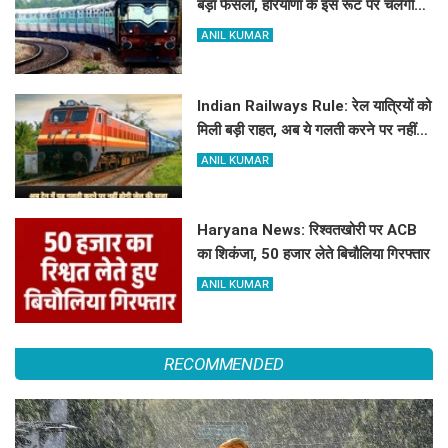
बड़ा फैसला, हरियाणा के इस रूट पर चलेगी
स्पेशल ट्रेन, देखें टाइमिंग
ANIL KUMAR
Indian Railways Rule: रेल यात्रियों को
मिली बड़ी राहत, अब ये गलती करने पर नहीं
होगी कोई सजा
ANIL KUMAR
Haryana News: रिश्वतखोरी पर ACB
का शिकंजा, 50 हजार लेते बिचौलिया गिरफ्तार
ANIL KUMAR
RECOMMENDED