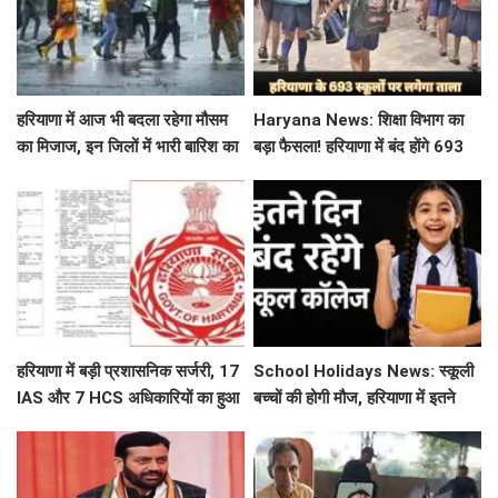
हरियाणा में आज भी बदला रहेगा मौसम
Haryana News: शिक्षा विभाग का
का मिजाज, इन जिलों में भारी बारिश का
बड़ा फैसला! हरियाणा में बंद होंगे 693
अलर्ट जारी
स्कूल, जाने क्या है कारण
हरियाणा में बड़ी प्रशासनिक सर्जरी, 17
School Holidays News: स्कूली
IAS और 7 HCS अधिकारियों का हुआ
बच्चों की होगी मौज, हरियाणा में इतने
तबादला, यहां देखें पूरी लिस्ट
दिन बंद रहेंगे स्कूल कॉलेज