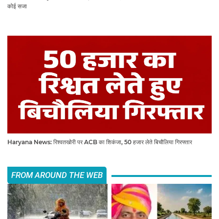
कोई सजा
Haryana News: रिश्वतखोरी पर ACB का शिकंजा, 50 हजार लेते बिचौलिया गिरफ्तार
FROM AROUND THE WEB