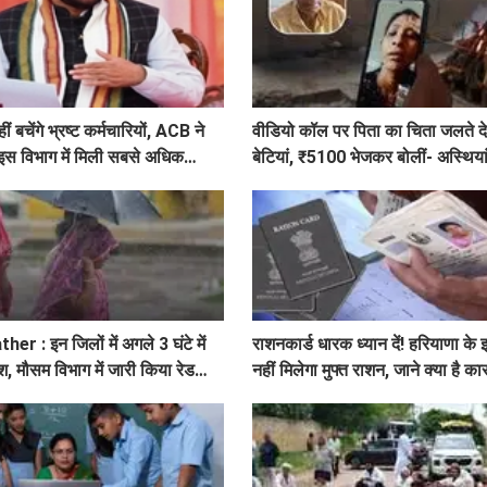
ीं बचेंगे भ्रष्ट कर्मचारियों, ACB ने
वीडियो कॉल पर पिता का चिता जलते द
, इस विभाग में मिली सबसे अधिक
बेटियां, ₹5100 भेजकर बोलीं- अस्थियां
 : इन जिलों में अगले 3 घंटे में
राशनकार्ड धारक ध्यान दें! हरियाणा के 
श, मौसम विभाग में जारी किया रेड
नहीं मिलेगा मुफ्त राशन, जाने क्या है क