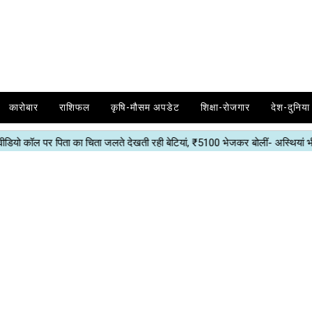
कारोबार
राशिफल
कृषि-मौसम अपडेट
शिक्षा-रोजगार
देश-दुनिया