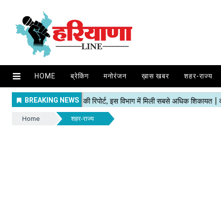
HOME
ब्रेकिंग
मनोरंजन
ख़ास खबर
शहर-राज्य
Home
शहर-राज्य