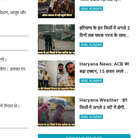
₹5100 भेजकर बोलीं- अस्थियां
ANIL KUMAR
 विभाग, आयुष और
भी बहा देना
हरियाणा के इन जिलों में अगले 2
दिनों तक चमक गरज के साथ
होगी बारिश, पढ़े IMD का
ANIL KUMAR
Alert
ाएगी।
Haryana News: ACB का
 रहेगा। इसका एप
बड़ा एक्शन, 15 हजार रुपये की
रिश्वत लेते बिजली निगम का
ANIL KUMAR
ALM गिरफ्तार
Haryana Weather : इन
में तैनात थे।
जिलों में अगले 3 घंटे में होगी
तूफानी बारिश, मौसम विभाग में
ANIL KUMAR
जारी किया रेड अलर्ट