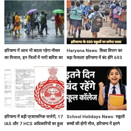
हरियाणा में आज भी बदला रहेगा मौसम
Haryana News: शिक्षा विभाग का
का मिजाज, इन जिलों में भारी बारिश का
बड़ा फैसला! हरियाणा में बंद होंगे 693
अलर्ट जारी
स्कूल, जाने क्या है कारण
हरियाणा में बड़ी प्रशासनिक सर्जरी, 17
School Holidays News: स्कूली
IAS और 7 HCS अधिकारियों का हुआ
बच्चों की होगी मौज, हरियाणा में इतने
तबादला, यहां देखें पूरी लिस्ट
दिन बंद रहेंगे स्कूल कॉलेज