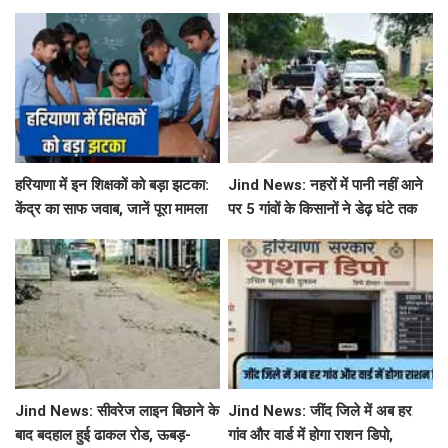
ने जारी किया बड़ा अलर्ट
छुट्टियों का एलान, यहाँ देखें जिलेवाइज
सटीक जानकारी
हरियाणा में इन शिक्षकों को बड़ा झटका:
Jind News: नहरों में पानी नहीं आने
केंद्र का साफ जवाब, जानें पूरा मामला
पर 5 गांवों के किसानों ने डेढ़ घंटे तक
रोका जींद-सफीदों सड़क मार्ग
Jind News: सीवरेज लाइन बिछाने के
Jind News: जींद जिले में अब हर
बाद बदहाल हुई ढाकल रोड, ऊबड़-
गांव और वार्ड में होगा राशन डिपो,