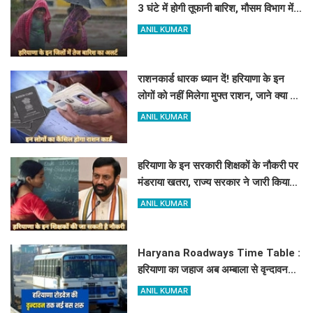
3 घंटे में होगी तूफानी बारिश, मौसम विभाग में
जारी किया रेड अलर्ट
ANIL KUMAR
राशनकार्ड धारक ध्यान दें! हरियाणा के इन
लोगों को नहीं मिलेगा मुफ्त राशन, जाने क्या है
कारण
ANIL KUMAR
हरियाणा के इन सरकारी शिक्षकों के नौकरी पर
मंडराया खतरा, राज्य सरकार ने जारी किया
बड़ा अलर्ट
ANIL KUMAR
Haryana Roadways Time Table :
हरियाणा का जहाज अब अम्बाला से वृन्दावन
दौड़ेगा, मथुरा वालों को भी मिलेगा लाभ, देखें
ANIL KUMAR
किराये के साथ पूरा टाइम टेबल