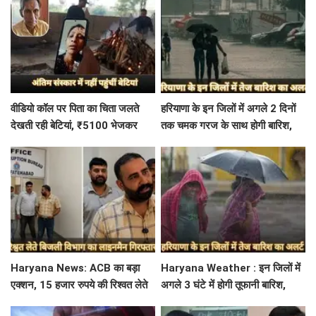
वीडियो कॉल पर पिता का चिता जलते
हरियाणा के इन जिलों में अगले 2 दिनों
देखती रही बेटियां, ₹5100 भेजकर
तक चमक गरज के साथ होगी बारिश,
बोलीं- अस्थियां भी बहा देना
पढ़े IMD का Alert
Haryana News: ACB का बड़ा
Haryana Weather : इन जिलों में
एक्शन, 15 हजार रुपये की रिश्वत लेते
अगले 3 घंटे में होगी तूफानी बारिश,
बिजली निगम का ALM गिरफ्तार
मौसम विभाग में जारी किया रेड अलर्ट