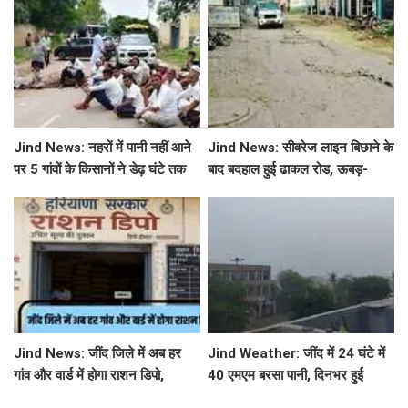
सटीक जानकारी
Jind News: नहरों में पानी नहीं आने
Jind News: सीवरेज लाइन बिछाने के
पर 5 गांवों के किसानों ने डेढ़ घंटे तक
बाद बदहाल हुई ढाकल रोड, ऊबड़-
रोका जींद-सफीदों सड़क मार्ग
खाबड़ सड़क से रोजाना जूझ रहे वाहन
चालक
Jind News: जींद जिले में अब हर
Jind Weather: जींद में 24 घंटे में
गांव और वार्ड में होगा राशन डिपो,
40 एमएम बरसा पानी, दिनभर हुई
महिलाओं को आवंटन में मिलेगी
बूंदाबांदी से मौसम खुशगवार