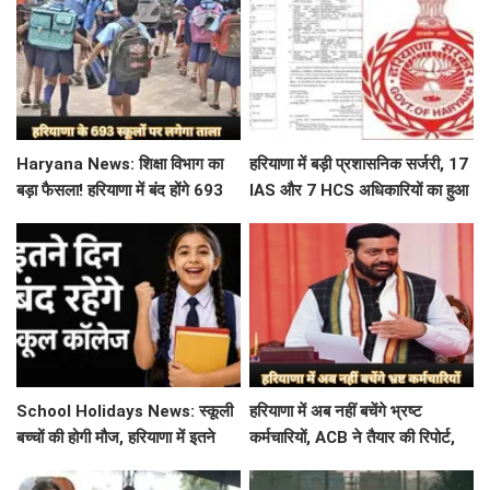
Haryana News: शिक्षा विभाग का
हरियाणा में बड़ी प्रशासनिक सर्जरी, 17
बड़ा फैसला! हरियाणा में बंद होंगे 693
IAS और 7 HCS अधिकारियों का हुआ
स्कूल, जाने क्या है कारण
तबादला, यहां देखें पूरी लिस्ट
School Holidays News: स्कूली
हरियाणा में अब नहीं बचेंगे भ्रष्ट
बच्चों की होगी मौज, हरियाणा में इतने
कर्मचारियों, ACB ने तैयार की रिपोर्ट,
दिन बंद रहेंगे स्कूल कॉलेज
इस विभाग में मिली सबसे अधिक
शिकायत