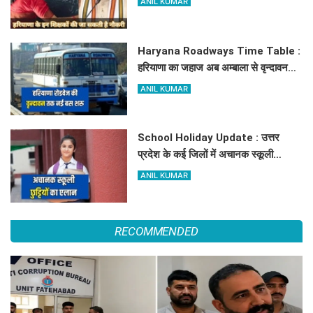
ANIL KUMAR
Haryana Roadways Time Table :
हरियाणा का जहाज अब अम्बाला से वृन्दावन
दौड़ेगा, मथुरा वालों को भी मिलेगा लाभ, देखें
ANIL KUMAR
किराये के साथ पूरा टाइम टेबल
School Holiday Update : उत्तर
प्रदेश के कई जिलों में अचानक स्कूली
छुट्टियों का एलान, यहाँ देखें जिलेवाइज
ANIL KUMAR
सटीक जानकारी
RECOMMENDED