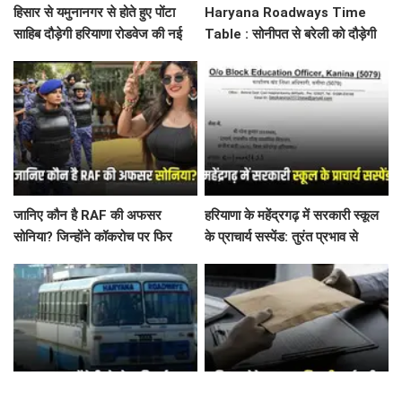
हिसार से यमुनानगर से होते हुए पोंटा
Haryana Roadways Time
साहिब दौड़ेगी हरियाणा रोडवेज की नई
Table : सोनीपत से बरेली को दौड़ेगी
बस, देखें पूरा टाइम टेबल
हरियाणा रोडवेज की नई बस, देखें टाइम
टेबल
जानिए कौन है RAF की अफसर
हरियाणा के महेंद्रगढ़ में सरकारी स्कूल
सोनिया? जिन्होंने कॉकरोच पर फिर
के प्राचार्य सस्पेंड: तुरंत प्रभाव से
कसा तंज
आदेश जारी