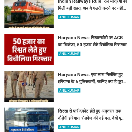
Indian Railways Rule: रेल यात्रियों को
मिली बड़ी राहत, अब ये गलती करने पर नहीं
होगी कोई सजा
ANIL KUMAR
Haryana News: रिश्वतखोरी पर ACB
का शिकंजा, 50 हजार लेते बिचौलिया गिरफ्तार
ANIL KUMAR
Haryana News: एक साथ निलंबित हुए
हरियाणा के 6 पुलिसकर्मी, जानिए क्या है पूरा
मामला
ANIL KUMAR
सिरसा से फरीदकोट होते हुए अमृतसर तक
दौड़ेगी हरियाणा रोडवेज की नई बस, देखें पूरा
रूट और टाइम टेबल
ANIL KUMAR