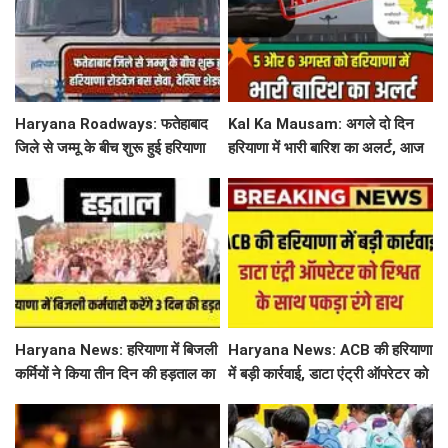
Haryana Roadways: फतेहाबाद
Kal Ka Mausam: अगले दो दिन
जिले से जम्मू के बीच शुरू हुई हरियाणा
हरियाणा में भारी बारिश का अलर्ट, आज
रोडवेज बस सेवा, देखिए शेड्यूल
जींद, सोनीपत सहित 8 जिलों में बरसे
बदरा
Haryana News: हरियाणा में बिजली
Haryana News: ACB की हरियाणा
कर्मियों ने किया तीन दिन की हड़ताल का
में बड़ी कार्रवाई, डाटा एंट्री ऑपरेटर को
ऐलान, निजीकरण के खिलाफ खोला
रिश्वत के साथ पकड़ा रंगे हाथ
मोर्चा