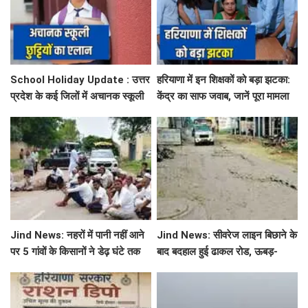
School Holiday Update : उत्तर
हरियाणा में इन शिक्षकों को बड़ा झटका:
प्रदेश के कई जिलों में अचानक स्कूली
केंद्र का साफ जवाब, जानें पूरा मामला
छुट्टियों का एलान, यहाँ देखें जिलेवाइज
सटीक जानकारी
Jind News: नहरों में पानी नहीं आने
Jind News: सीवरेज लाइन बिछाने के
पर 5 गांवों के किसानों ने डेढ़ घंटे तक
बाद बदहाल हुई ढाकल रोड, ऊबड़-
रोका जींद-सफीदों सड़क मार्ग
खाबड़ सड़क से रोजाना जूझ रहे वाहन
चालक