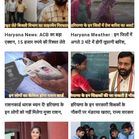
Haryana News: ACB का बड़ा
Haryana Weather : इन जिलों में
एक्शन, 15 हजार रुपये की रिश्वत लेते
अगले 3 घंटे में होगी तूफानी बारिश,
बिजली निगम का ALM गिरफ्तार
मौसम विभाग में जारी किया रेड अलर्ट
राशनकार्ड धारक ध्यान दें! हरियाणा के
हरियाणा के इन सरकारी शिक्षकों के
इन लोगों को नहीं मिलेगा मुफ्त राशन,
नौकरी पर मंडराया खतरा, राज्य सरकार
जाने क्या है कारण
ने जारी किया बड़ा अलर्ट