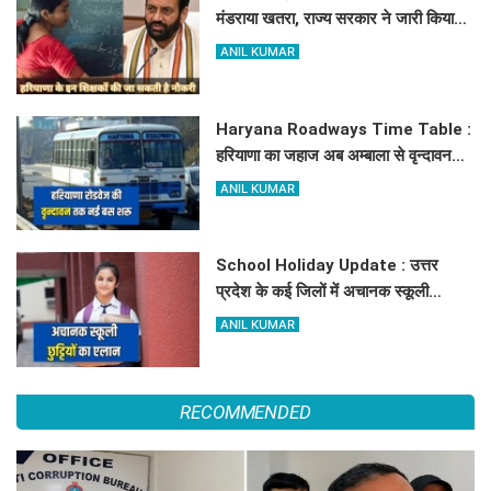
मंडराया खतरा, राज्य सरकार ने जारी किया
बड़ा अलर्ट
ANIL KUMAR
Haryana Roadways Time Table :
हरियाणा का जहाज अब अम्बाला से वृन्दावन
दौड़ेगा, मथुरा वालों को भी मिलेगा लाभ, देखें
ANIL KUMAR
किराये के साथ पूरा टाइम टेबल
School Holiday Update : उत्तर
प्रदेश के कई जिलों में अचानक स्कूली
छुट्टियों का एलान, यहाँ देखें जिलेवाइज
ANIL KUMAR
सटीक जानकारी
RECOMMENDED