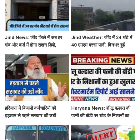
Jind News: जींद जिले में अब हर
Jind Weather: जींद में 24 घंटे में
गांव और वार्ड में होगा राशन डिपो,
40 एमएम बरसा पानी, दिनभर हुई
महिलाओं को आवंटन में मिलेगी
बूंदाबांदी से मौसम खुशगवार
प्राथमिकता
हरियाणा में बिजली कर्मचारियों की
Haryana News: शीलू बल्हारा की
हड़ताल से पहले सरकार की उडी
पत्नी की बॉडी पर चोट के निशानों का
नींद...'तुरंत लिया ये बड़ा फेंसला
हुआ खुलासा, पोस्टमार्टम रिपोर्ट आई
सामने