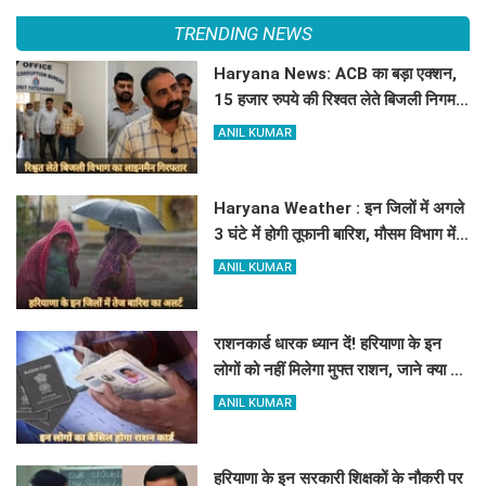
TRENDING NEWS
Haryana News: ACB का बड़ा एक्शन,
15 हजार रुपये की रिश्वत लेते बिजली निगम
का ALM गिरफ्तार
ANIL KUMAR
Haryana Weather : इन जिलों में अगले
3 घंटे में होगी तूफानी बारिश, मौसम विभाग में
जारी किया रेड अलर्ट
ANIL KUMAR
राशनकार्ड धारक ध्यान दें! हरियाणा के इन
लोगों को नहीं मिलेगा मुफ्त राशन, जाने क्या है
कारण
ANIL KUMAR
हरियाणा के इन सरकारी शिक्षकों के नौकरी पर