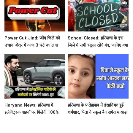
Power Cut Jind: जींद जिले की
School Closed: हरियाणा के इस
उचाना क्षेत्र में आज 3 घंटे का लगा
जिले में सभी स्कूल रहेंगे बंद, जानिए क्या
पावर कट, आमजन हुए परेशान
है कारण ?
Haryana News: हरियाणा में
हरियाणा के फतेहाबाद में इंसानियत हुई
इलेक्ट्रिक वाहनों पर मिलेगी 100%
शर्मशार, पिता ने स्कूल बैग समेत भाखड़ा
कर छूट, नायब सरकार ने लिया बड़ा
नहर में फेंकी बच्ची
फैसला