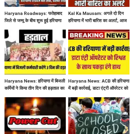
Haryana Roadways: फतेहाबाद
Kal Ka Mausam: अगले दो दिन
जिले से जम्मू के बीच शुरू हुई हरियाणा
हरियाणा में भारी बारिश का अलर्ट, आज
रोडवेज बस सेवा, देखिए शेड्यूल
जींद, सोनीपत सहित 8 जिलों में बरसे
बदरा
Haryana News: हरियाणा में बिजली
Haryana News: ACB की हरियाणा
कर्मियों ने किया तीन दिन की हड़ताल का
में बड़ी कार्रवाई, डाटा एंट्री ऑपरेटर को
ऐलान, निजीकरण के खिलाफ खोला
रिश्वत के साथ पकड़ा रंगे हाथ
मोर्चा