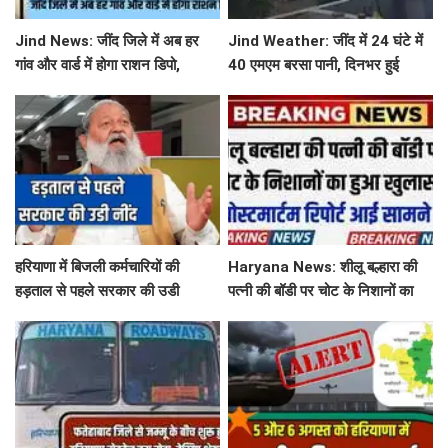
Jind News: जींद जिले में अब हर
Jind Weather: जींद में 24 घंटे में
गांव और वार्ड में होगा राशन डिपो,
40 एमएम बरसा पानी, दिनभर हुई
महिलाओं को आवंटन में मिलेगी
बूंदाबांदी से मौसम खुशगवार
प्राथमिकता
हरियाणा में बिजली कर्मचारियों की
Haryana News: शीलू बल्हारा की
हड़ताल से पहले सरकार की उडी
पत्नी की बॉडी पर चोट के निशानों का
नींद...'तुरंत लिया ये बड़ा फेंसला
हुआ खुलासा, पोस्टमार्टम रिपोर्ट आई
सामने