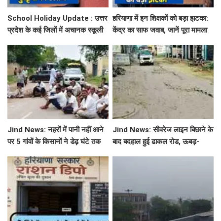
School Holiday Update : उत्तर
हरियाणा में इन शिक्षकों को बड़ा झटका:
प्रदेश के कई जिलों में अचानक स्कूली
केंद्र का साफ जवाब, जानें पूरा मामला
छुट्टियों का एलान, यहाँ देखें जिलेवाइज
सटीक जानकारी
Jind News: नहरों में पानी नहीं आने
Jind News: सीवरेज लाइन बिछाने के
पर 5 गांवों के किसानों ने डेढ़ घंटे तक
बाद बदहाल हुई ढाकल रोड, ऊबड़-
रोका जींद-सफीदों सड़क मार्ग
खाबड़ सड़क से रोजाना जूझ रहे वाहन
चालक