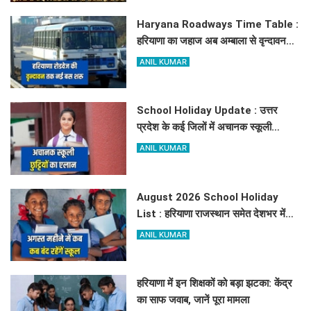
Haryana Roadways Time Table :
हरियाणा का जहाज अब अम्बाला से वृन्दावन
दौड़ेगा, मथुरा वालों को भी मिलेगा लाभ, देखें
ANIL KUMAR
किराये के साथ पूरा टाइम टेबल
School Holiday Update : उत्तर
प्रदेश के कई जिलों में अचानक स्कूली
छुट्टियों का एलान, यहाँ देखें जिलेवाइज
ANIL KUMAR
सटीक जानकारी
August 2026 School Holiday
List : हरियाणा राजस्थान समेत देशभर में
अगस्त महीने में कब अक़ब बंद रहेंगें स्कूल,
ANIL KUMAR
चेक करें पूरी लिस्ट
हरियाणा में इन शिक्षकों को बड़ा झटका: केंद्र
का साफ जवाब, जानें पूरा मामला