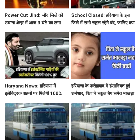
Power Cut Jind: जींद जिले की
School Closed: हरियाणा के इस
उचाना क्षेत्र में आज 3 घंटे का लगा
जिले में सभी स्कूल रहेंगे बंद, जानिए क्या
पावर कट, आमजन हुए परेशान
है कारण ?
Haryana News: हरियाणा में
हरियाणा के फतेहाबाद में इंसानियत हुई
इलेक्ट्रिक वाहनों पर मिलेगी 100%
शर्मशार, पिता ने स्कूल बैग समेत भाखड़ा
कर छूट, नायब सरकार ने लिया बड़ा
नहर में फेंकी बच्ची
फैसला