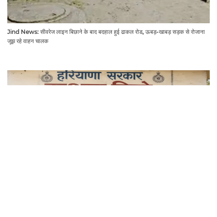
Jind News: सीवरेज लाइन बिछाने के बाद बदहाल हुई ढाकल रोड, ऊबड़-खाबड़ सड़क से रोजाना
जूझ रहे वाहन चालक
Jind News: जींद जिले में अब हर गांव और वार्ड में होगा राशन डिपो, महिलाओं को आवंटन में मिलेगी
प्राथमिकता