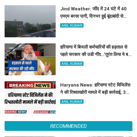
Jind Weather: जींद में 24 घंटे में 40
एमएम बरसा पानी, दिनभर हुई बूंदाबांदी से
मौसम खुशगवार
ANIL KUMAR
हरियाणा में बिजली कर्मचारियों की हड़ताल से
पहले सरकार की उडी नींद...'तुरंत लिया ये बड़ा
फेंसला
ANIL KUMAR
Haryana News: हरियाणा स्टेट विजिलेंस
ने की रिश्वतखोरी मामले में बड़ी कार्रवाई, 3
हजार की रिश्वत के साथ आरोपी पकड़ा रंगे
ANIL KUMAR
हाथ
RECOMMENDED