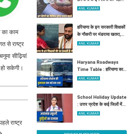
मिलेगा मुफ्त राशन, जाने क्या है
ANIL KUMAR
कारण
हरियाणा के इन सरकारी शिक्षकों
थल का काम
के नौकरी पर मंडराया खतरा,
राज्य सरकार ने जारी किया बड़ा
 से राष्ट्र
ANIL KUMAR
अलर्ट
नुमा सीढ़ियां
Haryana Roadways
ग हो सकेगी।
Time Table : हरियाणा का
जहाज अब अम्बाला से वृन्दावन
ANIL KUMAR
दौड़ेगा, मथुरा वालों को भी मिलेगा
लाभ, देखें किराये के साथ पूरा
School Holiday Update
टाइम टेबल
: उत्तर प्रदेश के कई जिलों में
अचानक स्कूली छुट्टियों का
ANIL KUMAR
एलान, यहाँ देखें जिलेवाइज
हले राष्ट्र
सटीक जानकारी