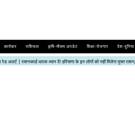
कारोबार
राशिफल
कृषि-मौसम अपडेट
शिक्षा-रोजगार
देश-दुनिया