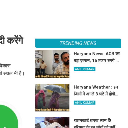
 करेंगे
TRENDING NEWS
Haryana News: ACB का
बड़ा एक्शन, 15 हजार रुपये की
 विकास
रिश्वत लेते बिजली निगम का
ANIL KUMAR
ली स्थल भी है।
ALM गिरफ्तार
Haryana Weather : इन
जिलों में अगले 3 घंटे में होगी
तूफानी बारिश, मौसम विभाग में
ANIL KUMAR
जारी किया रेड अलर्ट
राशनकार्ड धारक ध्यान दें!
हरियाणा के इन लोगों को नहीं