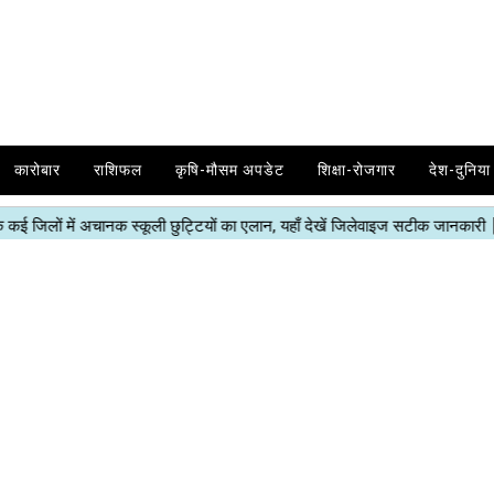
कारोबार
राशिफल
कृषि-मौसम अपडेट
शिक्षा-रोजगार
देश-दुनिया