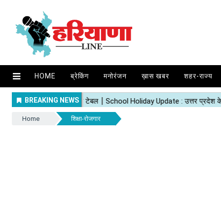
HOME
ब्रेकिंग
मनोरंजन
ख़ास खबर
शहर-राज्य
Home
शिक्षा-रोजगार