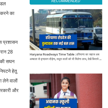
RECOMMENDED
ंडल
त करने का
िस प्रशासन
दौरान 28
Haryana Roadways Time Table : हरियाणा का जहाज अब
अम्बाला से वृन्दावन दौड़ेगा, मथुरा वालों को भी मिलेगा लाभ, देखें किराये के
ों की सघन
साथ पूरा टाइम टेबल
िपटने हेतु
 लेने वालों
 सरकारी और