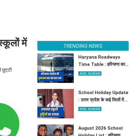
लों में
TRENDING NEWS
Haryana Roadways
Time Table : हरियाणा का
 छुट्टी
जहाज अब अम्बाला से वृन्दावन
ANIL KUMAR
दौड़ेगा, मथुरा वालों को भी मिलेगा
लाभ, देखें किराये के साथ पूरा
School Holiday Update
टाइम टेबल
: उत्तर प्रदेश के कई जिलों में
अचानक स्कूली छुट्टियों का
ANIL KUMAR
एलान, यहाँ देखें जिलेवाइज
सटीक जानकारी
August 2026 School
Holiday List : हरियाणा