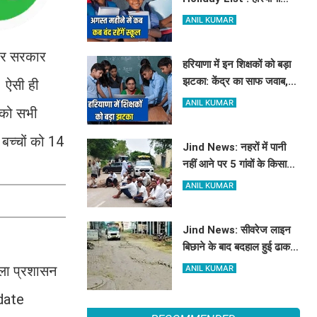
राजस्थान समेत देशभर में
ANIL KUMAR
अगस्त महीने में कब अक़ब बंद
रहेंगें स्कूल, चेक करें पूरी लिस्ट
बार सरकार
हरियाणा में इन शिक्षकों को बड़ा
झटका: केंद्र का साफ जवाब,
। ऐसी ही
जानें पूरा मामला
ANIL KUMAR
र को सभी
 बच्चों को 14
Jind News: नहरों में पानी
नहीं आने पर 5 गांवों के किसानों
ने डेढ़ घंटे तक रोका जींद-
ANIL KUMAR
सफीदों सड़क मार्ग
Jind News: सीवरेज लाइन
बिछाने के बाद बदहाल हुई ढाकल
रोड, ऊबड़-खाबड़ सड़क से
िला प्रशासन
ANIL KUMAR
रोजाना जूझ रहे वाहन चालक
pdate