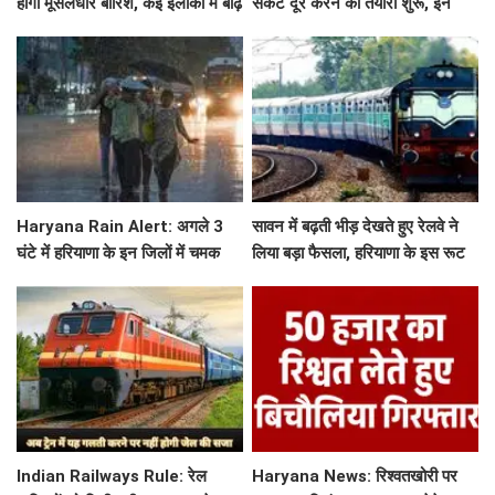
होगी मूसलधार बारिश, कई इलाकों में बाढ़
संकट दूर करने की तैयारी शुरू, इन
का अलर्ट
104 नहरो का होगा पुनर्वास
Haryana Rain Alert: अगले 3
सावन में बढ़ती भीड़ देखते हुए रेलवे ने
घंटे में हरियाणा के इन जिलों में चमक
लिया बड़ा फैसला, हरियाणा के इस रूट
गरज के साथ होगी बारिश, देखिए ताजा
पर चलेगी स्पेशल ट्रेन, देखें टाइमिंग
अलर्ट
Indian Railways Rule: रेल
Haryana News: रिश्वतखोरी पर