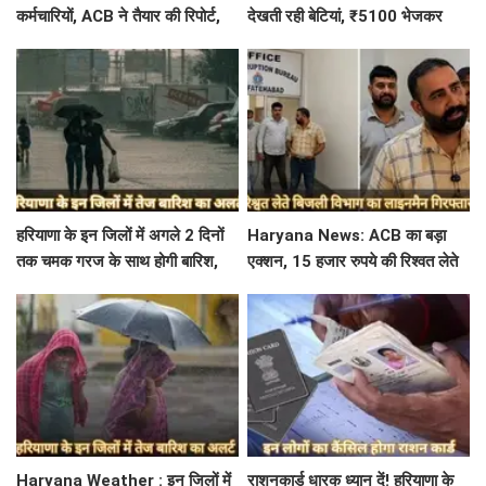
कर्मचारियों, ACB ने तैयार की रिपोर्ट,
देखती रही बेटियां, ₹5100 भेजकर
इस विभाग में मिली सबसे अधिक
बोलीं- अस्थियां भी बहा देना
शिकायत
हरियाणा के इन जिलों में अगले 2 दिनों
Haryana News: ACB का बड़ा
तक चमक गरज के साथ होगी बारिश,
एक्शन, 15 हजार रुपये की रिश्वत लेते
पढ़े IMD का Alert
बिजली निगम का ALM गिरफ्तार
Haryana Weather : इन जिलों में
राशनकार्ड धारक ध्यान दें! हरियाणा के