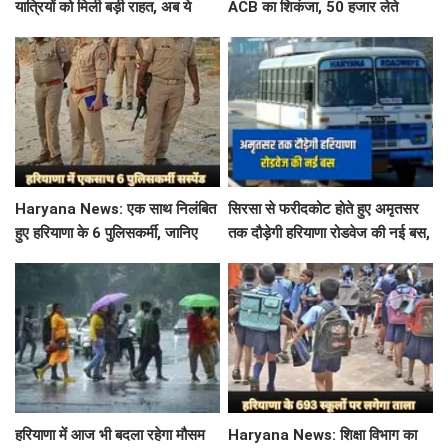
यात्रियों को मिली बड़ी राहत, अब ये
ACB का शिकंजा, 50 हजार लेते
गलती करने पर नहीं होगी कोई सजा
बिचौलिया गिरफ्तार
Haryana News: एक साथ निलंबित
सिरसा से फरीदकोट होते हुए अमृतसर
हुए हरियाणा के 6 पुलिसकर्मी, जानिए
तक दौड़ेगी हरियाणा रोडवेज की नई बस,
क्या है पूरा मामला
देखें पूरा रूट और टाइम टेबल
हरियाणा में आज भी बदला रहेगा मौसम
Haryana News: शिक्षा विभाग का