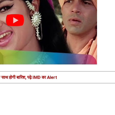
े साथ होगी बारिश, पढ़े IMD का Alert