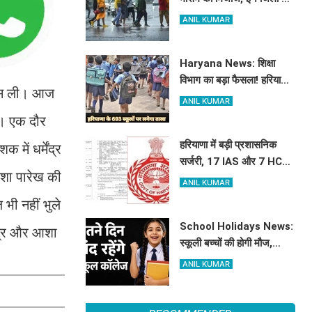
भारी बारिश का अलर्ट जारी
ANIL KUMAR
Haryana News: शिक्षा
विभाग का बड़ा फैसला! हरियाणा
सांस ली। आज
में बंद होंगे 693 स्कूल, जाने क्या
ANIL KUMAR
है कारण
ा। एक दौर
हरियाणा में बड़ी प्रशासनिक
में धर्मेंद्र
सर्जरी, 17 IAS और 7 HCS
आशा पारेख की
अधिकारियों का हुआ तबादला,
ANIL KUMAR
यहां देखें पूरी लिस्ट
भी नहीं भुले
School Holidays News:
ेंद्र और आशा
स्कूली बच्चों की होगी मौज,
हरियाणा में इतने दिन बंद रहेंगे
ANIL KUMAR
स्कूल कॉलेज