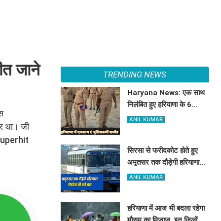
ीत जाने
TRENDING NEWS
Haryana News: एक साथ
निलंबित हुए हरियाणा के 6
ास
पुलिसकर्मी, जानिए क्या है पूरा
ANIL KUMAR
पर था। जी
मामला
 superhit
सिरसा से फरीदकोट होते हुए
अमृतसर तक दौड़ेगी हरियाणा
रोडवेज की नई बस, देखें पूरा
ANIL KUMAR
रूट और टाइम टेबल
हरियाणा में आज भी बदला रहेगा
मौसम का मिजाज, इन जिलों में