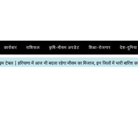
कारोबार
राशिफल
कृषि-मौसम अपडेट
शिक्षा-रोजगार
देश-दुनिया