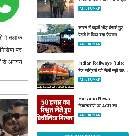
जिलों में चमक गरज के साथ
ANIL KUMAR
होगी बारिश, देखिए ताजा अलर्ट
सावन में बढ़ती भीड़ देखते हुए
रेलवे ने लिया बड़ा फैसला,
ं में तलाक
हरियाणा के इस रूट पर चलेगी
ANIL KUMAR
 मिडिया पर
स्पेशल ट्रेन, देखें टाइमिंग
ों से अनबन
Indian Railways Rule:
रेल यात्रियों को मिली बड़ी राहत,
अब ये गलती करने पर नहीं होगी
ANIL KUMAR
कोई सजा
Haryana News:
रिश्वतखोरी पर ACB का
शिकंजा, 50 हजार लेते
ANIL KUMAR
बिचौलिया गिरफ्तार