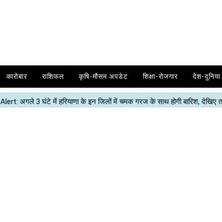
कारोबार
राशिफल
कृषि-मौसम अपडेट
शिक्षा-रोजगार
देश-दुनिया