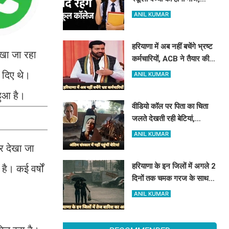
हरियाणा में इतने दिन बंद रहेंगे
ANIL KUMAR
स्कूल कॉलेज
हरियाणा में अब नहीं बचेंगे भ्रष्ट
देखा जा रहा
कर्मचारियों, ACB ने तैयार की
रिपोर्ट, इस विभाग में मिली सबसे
 दिए थे।
ANIL KUMAR
अधिक शिकायत
 हुआ है।
वीडियो कॉल पर पिता का चिता
जलते देखती रही बेटियां,
₹5100 भेजकर बोलीं- अस्थियां
ANIL KUMAR
भी बहा देना
र देखा जा
हरियाणा के इन जिलों में अगले 2
। कई वर्षों
दिनों तक चमक गरज के साथ
होगी बारिश, पढ़े IMD का
ANIL KUMAR
Alert