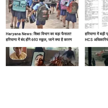
Haryana News: शिक्षा विभाग का बड़ा फैसला!
हरियाणा में बड़
हरियाणा में बंद होंगे 693 स्कूल, जाने क्या है कारण
HCS अधिकारियों 
लिस्ट
वीडियो कॉल पर पिता का चिता जलते देखती रही
हरियाणा के इन ज
बेटियां, ₹5100 भेजकर बोलीं- अस्थियां भी बहा देना
के साथ होगी बा