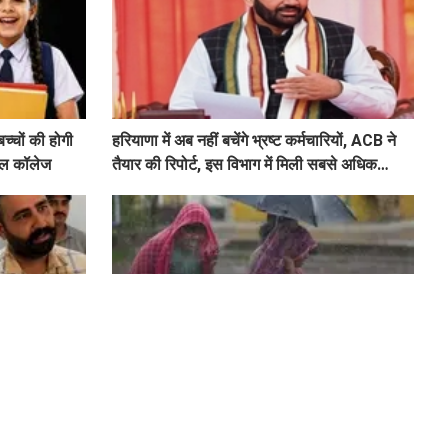
चों की होगी
हरियाणा में अब नहीं बचेंगे भ्रष्ट कर्मचारियों, ACB ने
्कूल कॉलेज
तैयार की रिपोर्ट, इस विभाग में मिली सबसे अधिक
शिकायत
शन, 15 हजार
Haryana Weather : इन जिलों में अगले 3 घंटे में
 ALM गिरफ्तार
होगी तूफानी बारिश, मौसम विभाग में जारी किया रेड
अलर्ट