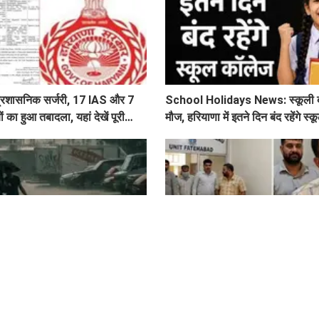
ी प्रशासनिक सर्जरी, 17 IAS और 7
School Holidays News: स्कूली बच्
का हुआ तबादला, यहां देखें पूरी
मौज, हरियाणा में इतने दिन बंद रहेंगे स
िलों में अगले 2 दिनों तक चमक गरज
Haryana News: ACB का बड़ा एक्
रिश, पढ़े IMD का Alert
रुपये की रिश्वत लेते बिजली निगम का