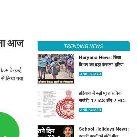
ाना आज
TRENDING NEWS
Haryana News: शिक्षा
विभाग का बड़ा फैसला! हरियाणा
फिल्म के कई
में बंद होंगे 693 स्कूल, जाने क्या
ANIL KUMAR
म से लिया गया
है कारण
हरियाणा में बड़ी प्रशासनिक
सर्जरी, 17 IAS और 7 HCS
अधिकारियों का हुआ तबादला,
ANIL KUMAR
यहां देखें पूरी लिस्ट
School Holidays News:
स्कूली बच्चों की होगी मौज,