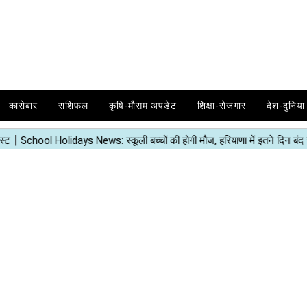
कारोबार
राशिफल
कृषि-मौसम अपडेट
शिक्षा-रोजगार
देश-दुनिया