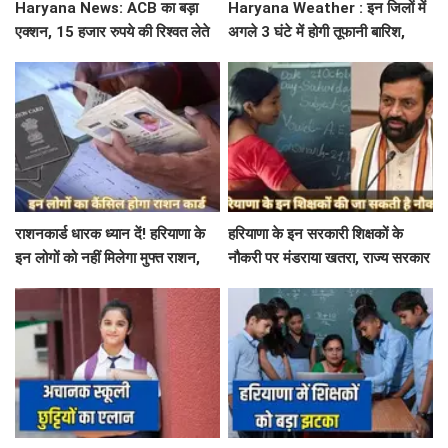
Haryana News: ACB का बड़ा
Haryana Weather : इन जिलों में
एक्शन, 15 हजार रुपये की रिश्वत लेते
अगले 3 घंटे में होगी तूफानी बारिश,
बिजली निगम का ALM गिरफ्तार
मौसम विभाग में जारी किया रेड अलर्ट
राशनकार्ड धारक ध्यान दें! हरियाणा के
हरियाणा के इन सरकारी शिक्षकों के
इन लोगों को नहीं मिलेगा मुफ्त राशन,
नौकरी पर मंडराया खतरा, राज्य सरकार
जाने क्या है कारण
ने जारी किया बड़ा अलर्ट