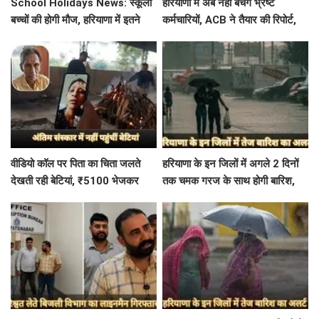
School Holidays News: स्कूली
हरियाणा में अब नहीं बचेंगे भ्रष्ट
बच्चों की होगी मौज, हरियाणा में इतने
कर्मचारियों, ACB ने तैयार की रिपोर्ट,
दिन बंद रहेंगे स्कूल कॉलेज
इस विभाग में मिली सबसे अधिक
शिकायत
वीडियो कॉल पर पिता का चिता जलते
हरियाणा के इन जिलों में अगले 2 दिनों
देखती रही बेटियां, ₹5100 भेजकर
तक चमक गरज के साथ होगी बारिश,
बोलीं- अस्थियां भी बहा देना
पढ़े IMD का Alert