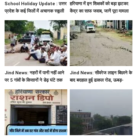
School Holiday Update : उत्तर
हरियाणा में इन शिक्षकों को बड़ा झटका:
प्रदेश के कई जिलों में अचानक स्कूली
केंद्र का साफ जवाब, जानें पूरा मामला
छुट्टियों का एलान, यहाँ देखें जिलेवाइज
सटीक जानकारी
Jind News: नहरों में पानी नहीं आने
Jind News: सीवरेज लाइन बिछाने के
पर 5 गांवों के किसानों ने डेढ़ घंटे तक
बाद बदहाल हुई ढाकल रोड, ऊबड़-
रोका जींद-सफीदों सड़क मार्ग
खाबड़ सड़क से रोजाना जूझ रहे वाहन
चालक