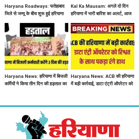
Haryana Roadways: फतेहाबाद
Kal Ka Mausam: अगले दो दिन
जिले से जम्मू के बीच शुरू हुई हरियाणा
हरियाणा में भारी बारिश का अलर्ट, आज
रोडवेज बस सेवा, देखिए शेड्यूल
जींद, सोनीपत सहित 8 जिलों में बरसे
बदरा
Haryana News: हरियाणा में बिजली
Haryana News: ACB की हरियाणा
कर्मियों ने किया तीन दिन की हड़ताल का
में बड़ी कार्रवाई, डाटा एंट्री ऑपरेटर को
ऐलान, निजीकरण के खिलाफ खोला
रिश्वत के साथ पकड़ा रंगे हाथ
मोर्चा