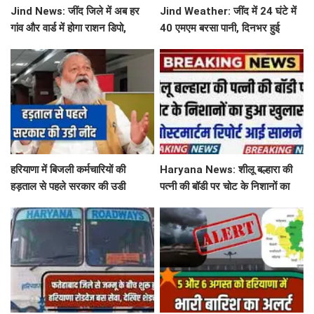
Jind News: जींद जिले में अब हर
Jind Weather: जींद में 24 घंटे में
गांव और वार्ड में होगा राशन डिपो,
40 एमएम बरसा पानी, दिनभर हुई
महिलाओं को आवंटन में मिलेगी
बूंदाबांदी से मौसम खुशगवार
प्राथमिकता
हरियाणा में बिजली कर्मचारियों की
Haryana News: शीलू बल्हारा की
हड़ताल से पहले सरकार की उडी
पत्नी की बॉडी पर चोट के निशानों का
नींद...'तुरंत लिया ये बड़ा फेंसला
हुआ खुलासा, पोस्टमार्टम रिपोर्ट आई
सामने