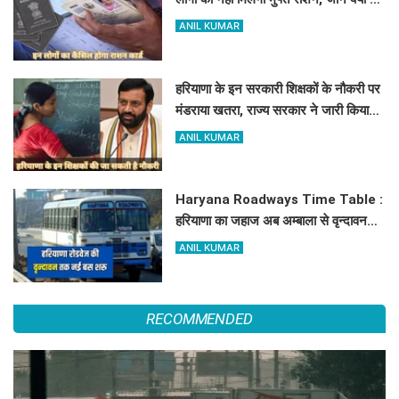
कारण
ANIL KUMAR
हरियाणा के इन सरकारी शिक्षकों के नौकरी पर
मंडराया खतरा, राज्य सरकार ने जारी किया
बड़ा अलर्ट
ANIL KUMAR
Haryana Roadways Time Table :
हरियाणा का जहाज अब अम्बाला से वृन्दावन
दौड़ेगा, मथुरा वालों को भी मिलेगा लाभ, देखें
ANIL KUMAR
किराये के साथ पूरा टाइम टेबल
RECOMMENDED