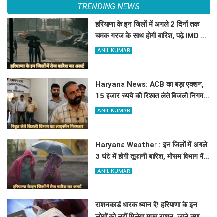
TRENDING NEWS
हरियाणा के इन जिलों में अगले 2 दिनों तक
चमक गरज के साथ होगी बारिश, पढ़े IMD का
Alert
ANIL KUMAR
Haryana News: ACB का बड़ा एक्शन,
15 हजार रुपये की रिश्वत लेते बिजली निगम
का ALM गिरफ्तार
ANIL KUMAR
Haryana Weather : इन जिलों में अगले
3 घंटे में होगी तूफानी बारिश, मौसम विभाग में
जारी किया रेड अलर्ट
ANIL KUMAR
राशनकार्ड धारक ध्यान दें! हरियाणा के इन
लोगों को नहीं मिलेगा मुफ्त राशन, जाने क्या है