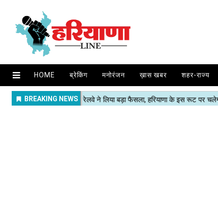
HOME
ब्रेकिंग
मनोरंजन
ख़ास खबर
शहर-राज्य