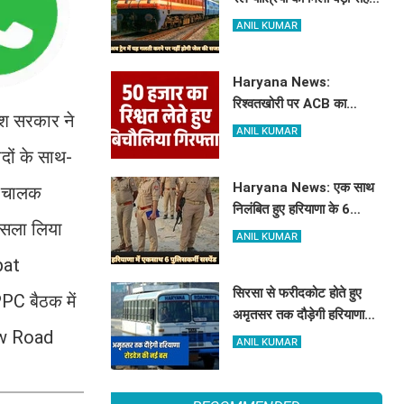
अब ये गलती करने पर नहीं होगी
ANIL KUMAR
कोई सजा
Haryana News:
रिश्वतखोरी पर ACB का
ेश सरकार ने
शिकंजा, 50 हजार लेते
ANIL KUMAR
बिचौलिया गिरफ्तार
ीदों के साथ-
Haryana News: एक साथ
न चालक
निलंबित हुए हरियाणा के 6
ैसला लिया
पुलिसकर्मी, जानिए क्या है पूरा
ANIL KUMAR
मामला
pat
सिरसा से फरीदकोट होते हुए
PC बैठक में
अमृतसर तक दौड़ेगी हरियाणा
New Road
रोडवेज की नई बस, देखें पूरा
ANIL KUMAR
रूट और टाइम टेबल