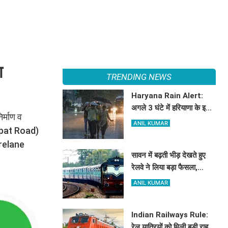
ा
TRENDING NEWS
Haryana Rain Alert:
अगले 3 घंटे में हरियाणा के इन
र्माण व
जिलों में चमक गरज के साथ
ANIL KUMAR
nipat Road)
होगी बारिश, देखिए ताजा अलर्ट
forelane
सावन में बढ़ती भीड़ देखते हुए
रेलवे ने लिया बड़ा फैसला,
हरियाणा के इस रूट पर चलेगी
ANIL KUMAR
स्पेशल ट्रेन, देखें टाइमिंग
Indian Railways Rule:
रेल यात्रियों को मिली बड़ी राहत,