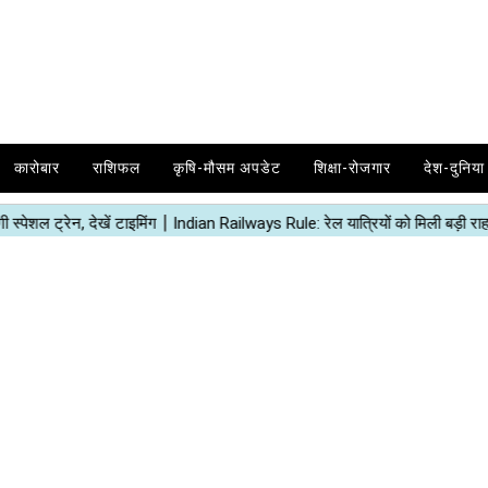
कारोबार
राशिफल
कृषि-मौसम अपडेट
शिक्षा-रोजगार
देश-दुनिया